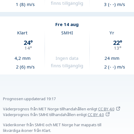
finns tillgänglig
1 (8) m/s
3 (- -) m/s
Fre 14 aug
Klart
SMHI
Yr
24
°
22
°
14
°
13
°
4,2
mm
Ingen data
24
mm
finns tillgänglig
2 (6) m/s
2 (- -) m/s
Prognosen uppdaterad
19:17
Väderprognos från MET Norge tillhandahållen
enligt
CC BY 4.0
Väderprognos från SMHI tillhandahållen
enligt
CC BY 4.0
Väderikoner från SMHI och MET Norge har mappats till
likvärdiga ikoner från Klart.