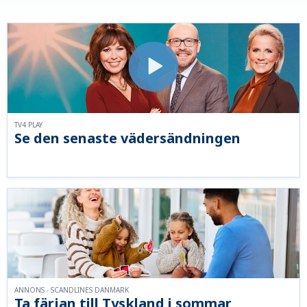
TV4 PLAY
Se den senaste vädersändningen
ANNONS - SCANDLINES DANMARK
Ta färjan till Tyskland i sommar