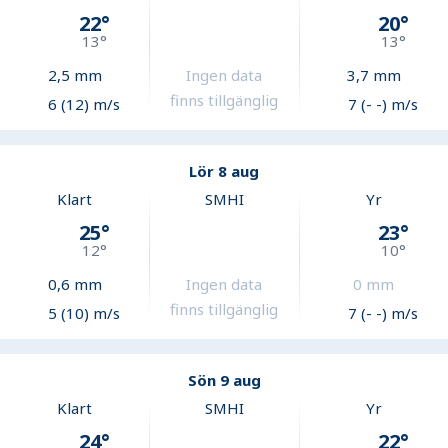
22
°
20
°
13
°
13
°
2,5
mm
Ingen data
3,7
mm
finns tillgänglig
6 (12) m/s
7 (- -) m/s
Lör 8 aug
Klart
SMHI
Yr
25
°
23
°
12
°
10
°
0,6
mm
Ingen data
0
mm
finns tillgänglig
5 (10) m/s
7 (- -) m/s
Sön 9 aug
Klart
SMHI
Yr
24
°
22
°