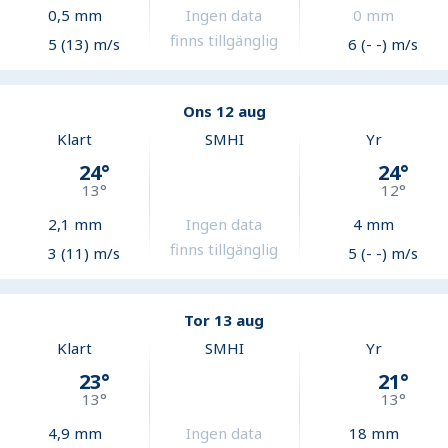
0,5
mm
Ingen data
0
mm
finns tillgänglig
5 (13) m/s
6 (- -) m/s
Ons 12 aug
Klart
SMHI
Yr
24
°
24
°
13
°
12
°
2,1
mm
Ingen data
4
mm
finns tillgänglig
3 (11) m/s
5 (- -) m/s
Tor 13 aug
Klart
SMHI
Yr
23
°
21
°
13
°
13
°
4,9
mm
Ingen data
18
mm