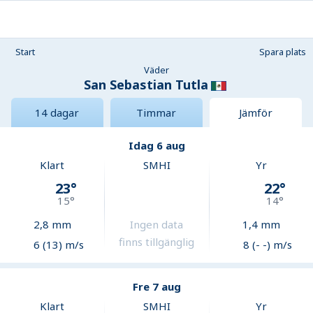
Start
Spara plats
Väder
San Sebastian Tutla
14 dagar
Timmar
Jämför
Idag 6 aug
Klart
SMHI
Yr
23
°
22
°
15
°
14
°
2,8
mm
Ingen data
1,4
mm
finns tillgänglig
6 (13) m/s
8 (- -) m/s
Fre 7 aug
Klart
SMHI
Yr