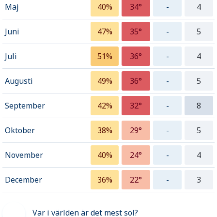
Maj
40%
34°
-
4
Juni
47%
35°
-
5
Juli
51%
36°
-
4
Augusti
49%
36°
-
5
September
42%
32°
-
8
Oktober
38%
29°
-
5
November
40%
24°
-
4
December
36%
22°
-
3
Var i världen är det mest sol?