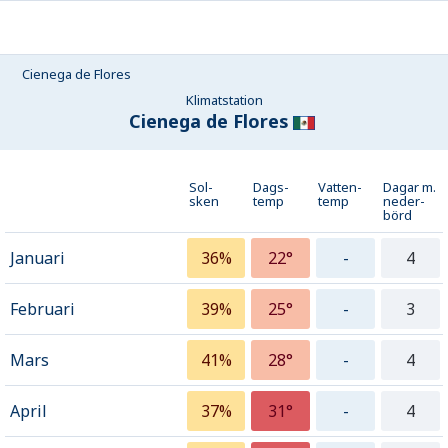
Cienega de Flores
Klimatstation
Cienega de Flores
Sol-
Dags-
Vatten-
Dagar m.
sken
temp
temp
neder­
börd
Januari
36%
22°
-
4
Februari
39%
25°
-
3
Mars
41%
28°
-
4
April
37%
31°
-
4