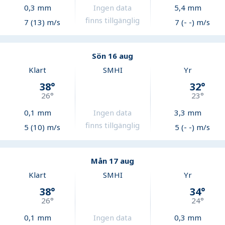
0,3
mm
Ingen data
5,4
mm
finns tillgänglig
7 (13) m/s
7 (- -) m/s
Sön 16 aug
Klart
SMHI
Yr
38
°
32
°
26
°
23
°
0,1
mm
Ingen data
3,3
mm
finns tillgänglig
5 (10) m/s
5 (- -) m/s
Mån 17 aug
Klart
SMHI
Yr
38
°
34
°
26
°
24
°
0,1
mm
Ingen data
0,3
mm