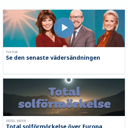
TV4 PLAY
Se den senaste vädersändningen
FRITID, VÄDER
Total solförmörkelse över Europa