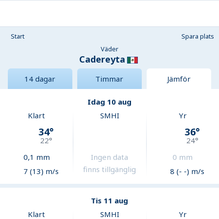
Start
Spara plats
Väder
Cadereyta
14 dagar
Timmar
Jämför
Idag 10 aug
Klart
SMHI
Yr
34
°
36
°
22
°
24
°
0,1
mm
Ingen data
0
mm
finns tillgänglig
7 (13) m/s
8 (- -) m/s
Tis 11 aug
Klart
SMHI
Yr