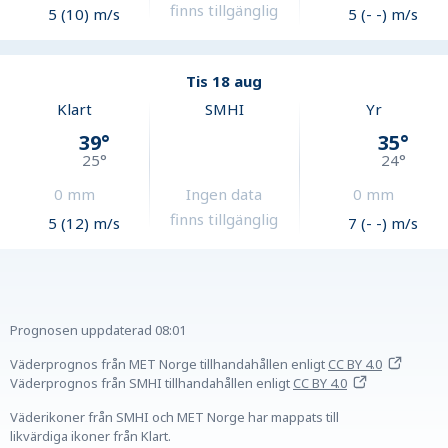
finns tillgänglig
5 (10) m/s
5 (- -) m/s
Tis 18 aug
Klart
SMHI
Yr
39
°
35
°
25
°
24
°
0
mm
Ingen data
0
mm
finns tillgänglig
5 (12) m/s
7 (- -) m/s
Prognosen uppdaterad
08:01
Väderprognos från MET Norge tillhandahållen
enligt
CC BY 4.0
Väderprognos från SMHI tillhandahållen
enligt
CC BY 4.0
Väderikoner från SMHI och MET Norge har mappats till
likvärdiga ikoner från Klart.