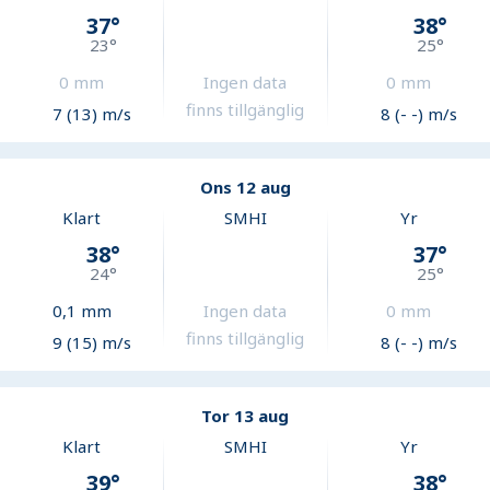
37
°
38
°
23
°
25
°
0
mm
Ingen data
0
mm
finns tillgänglig
7 (13) m/s
8 (- -) m/s
Ons 12 aug
Klart
SMHI
Yr
38
°
37
°
24
°
25
°
0,1
mm
Ingen data
0
mm
finns tillgänglig
9 (15) m/s
8 (- -) m/s
Tor 13 aug
Klart
SMHI
Yr
39
°
38
°