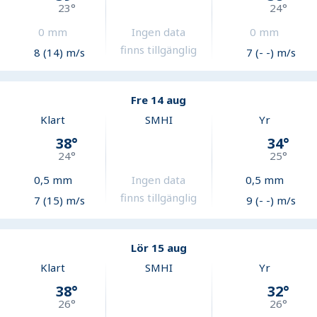
23
°
24
°
0
mm
Ingen data
0
mm
finns tillgänglig
8 (14) m/s
7 (- -) m/s
Fre 14 aug
Klart
SMHI
Yr
38
°
34
°
24
°
25
°
0,5
mm
Ingen data
0,5
mm
finns tillgänglig
7 (15) m/s
9 (- -) m/s
Lör 15 aug
Klart
SMHI
Yr
38
°
32
°
26
°
26
°