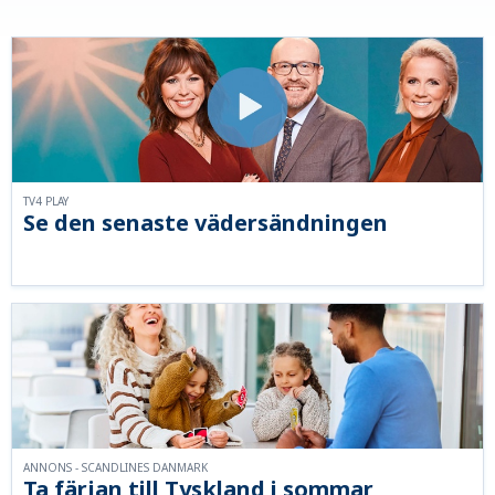
TV4 PLAY
Se den senaste vädersändningen
ANNONS - SCANDLINES DANMARK
Ta färjan till Tyskland i sommar