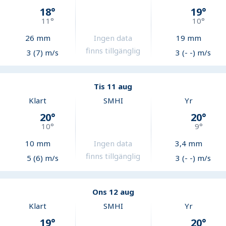
18
°
19
°
11
°
10
°
26
mm
Ingen data
19
mm
finns tillgänglig
3 (7) m/s
3 (- -) m/s
Tis 11 aug
Klart
SMHI
Yr
20
°
20
°
10
°
9
°
10
mm
Ingen data
3,4
mm
finns tillgänglig
5 (6) m/s
3 (- -) m/s
Ons 12 aug
Klart
SMHI
Yr
19
°
20
°