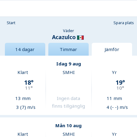
Start
Spara plats
Väder
Acazulco
14 dagar
Timmar
Jämför
Idag 9 aug
Klart
SMHI
Yr
18
°
19
°
11
°
10
°
13
mm
Ingen data
11
mm
finns tillgänglig
3 (7) m/s
4 (- -) m/s
Mån 10 aug
Klart
SMHI
Yr