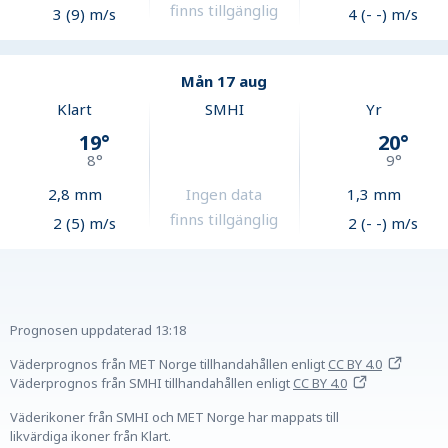
finns tillgänglig
3 (9) m/s
4 (- -) m/s
Mån 17 aug
Klart
SMHI
Yr
19
°
20
°
8
°
9
°
2,8
mm
Ingen data
1,3
mm
finns tillgänglig
2 (5) m/s
2 (- -) m/s
Prognosen uppdaterad
13:18
Väderprognos från MET Norge tillhandahållen
enligt
CC BY 4.0
Väderprognos från SMHI tillhandahållen
enligt
CC BY 4.0
Väderikoner från SMHI och MET Norge har mappats till
likvärdiga ikoner från Klart.