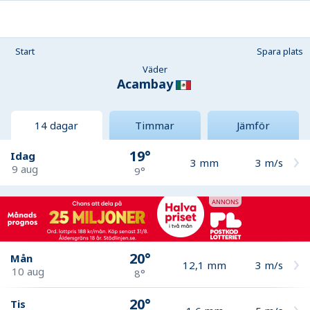
Start
Spara plats
Väder
Acambay
14 dagar
Timmar
Jämför
19°
Idag
3
mm
3
m/s
9 aug
9°
20°
Mån
12,1
mm
3
m/s
10 aug
8°
20°
Tis