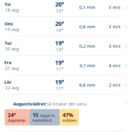
20°
Tis
0,1
mm
3
m/s
18 aug
10°
20°
Ons
0,8
mm
3
m/s
19 aug
10°
19°
Tor
0,2
mm
5
m/s
20 aug
10°
19°
Fre
4,7
mm
4
m/s
21 aug
11°
19°
Lör
8,8
mm
2
m/s
22 aug
11°
Augustivädret:
Så brukar det vara...
24°
15
47%
dagar m.
dagstemp
nederbörd
solsken