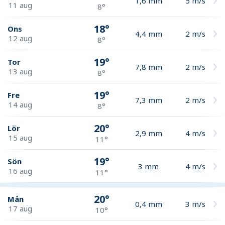
1,6
mm
5
m/s
11 aug
8°
18°
Ons
4,4
mm
2
m/s
12 aug
8°
19°
Tor
7,8
mm
2
m/s
13 aug
8°
19°
Fre
7,3
mm
2
m/s
14 aug
8°
20°
Lör
2,9
mm
4
m/s
15 aug
11°
19°
Sön
3
mm
4
m/s
16 aug
11°
20°
Mån
0,4
mm
3
m/s
17 aug
10°