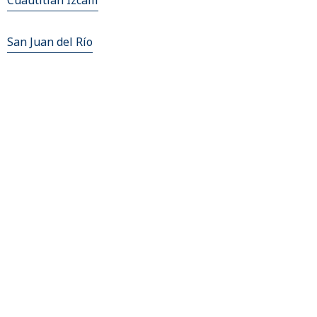
Cuautitlán Izcalli
San Juan del Río