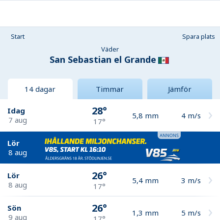
Start
Spara plats
Väder
San Sebastian el Grande
14 dagar
Timmar
Jämför
28°
Idag
5,8
mm
4
m/s
7 aug
17°
Lör
8 aug
26°
Lör
5,4
mm
3
m/s
8 aug
17°
26°
Sön
1,3
mm
5
m/s
9 aug
17°