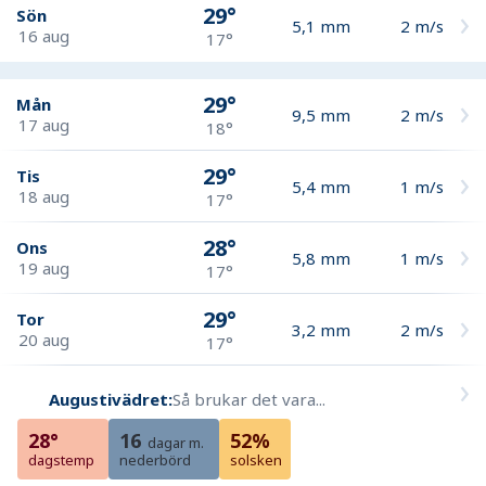
29°
Sön
5,1
mm
2
m/s
16 aug
17°
29°
Mån
9,5
mm
2
m/s
17 aug
18°
29°
Tis
5,4
mm
1
m/s
18 aug
17°
28°
Ons
5,8
mm
1
m/s
19 aug
17°
29°
Tor
3,2
mm
2
m/s
20 aug
17°
Augustivädret:
Så brukar det vara...
28°
16
52%
dagar m.
dagstemp
nederbörd
solsken