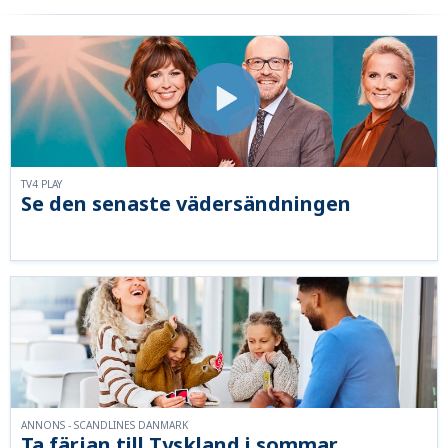
TV4 PLAY
Se den senaste vädersändningen
ANNONS - SCANDLINES DANMARK
Ta färjan till Tyskland i sommar