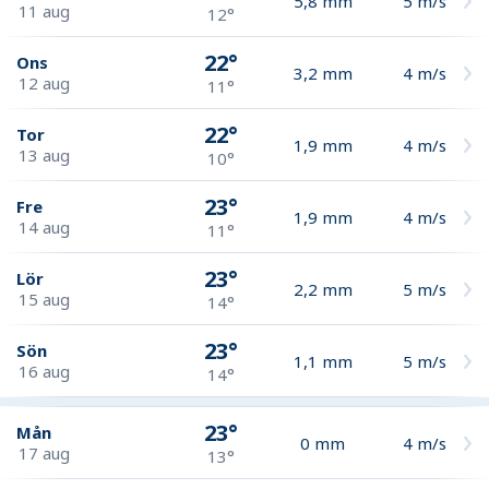
5,8
mm
5
m/s
11 aug
12°
22°
Ons
3,2
mm
4
m/s
12 aug
11°
22°
Tor
1,9
mm
4
m/s
13 aug
10°
23°
Fre
1,9
mm
4
m/s
14 aug
11°
23°
Lör
2,2
mm
5
m/s
15 aug
14°
23°
Sön
1,1
mm
5
m/s
16 aug
14°
23°
Mån
0
mm
4
m/s
17 aug
13°