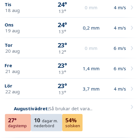
24°
Tis
0
mm
4
m/s
18 aug
13°
24°
Ons
0,2
mm
4
m/s
19 aug
13°
23°
Tor
0
mm
6
m/s
20 aug
12°
23°
Fre
1,4
mm
6
m/s
21 aug
13°
23°
Lör
3,7
mm
4
m/s
22 aug
13°
Augustivädret:
Så brukar det vara...
27°
10
54%
dagar m.
dagstemp
nederbörd
solsken