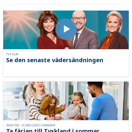
TV4 PLAY
Se den senaste vädersändningen
ANNONS - SCANDLINES DANMARK
Ta färjan till Tyskland i sommar