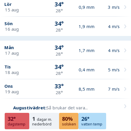
34°
Lör
0,9
mm
3
m/s
15 aug
28°
34°
Sön
1,9
mm
4
m/s
16 aug
28°
34°
Mån
1,7
mm
4
m/s
17 aug
28°
34°
Tis
0,4
mm
5
m/s
18 aug
28°
33°
Ons
8,5
mm
7
m/s
19 aug
28°
Augustivädret:
Så brukar det vara...
32°
1
80%
26°
dagar m.
dagstemp
nederbörd
solsken
vatten temp