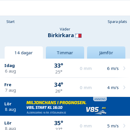
Start
Spara plats
Väder
Birkirkara
14 dagar
Timmar
Jämför
33°
Idag
0
mm
6
m/s
6 aug
25°
34°
Fre
0
mm
4
m/s
7 aug
26°
Lör
8 aug
35°
Lör
0
mm
5
m/s
8 aug
27°