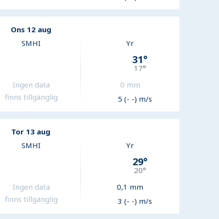
Ons 12 aug
SMHI
Yr
31
°
17
°
Ingen data
0
mm
finns tillgänglig
5 (- -) m/s
Tor 13 aug
SMHI
Yr
29
°
20
°
Ingen data
0,1
mm
finns tillgänglig
3 (- -) m/s