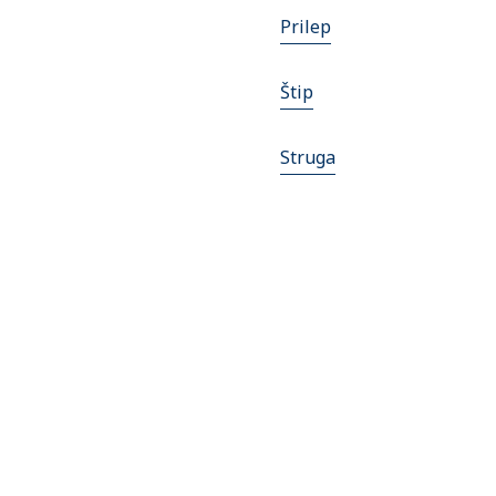
Prilep
Štip
Struga