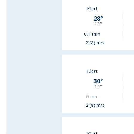
Klart
28
°
13
°
0,1
mm
2 (8) m/s
Klart
30
°
14
°
0
mm
2 (8) m/s
Klart