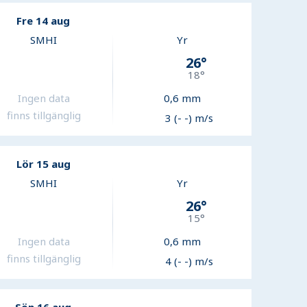
Fre 14 aug
SMHI
Yr
26
°
18
°
Ingen data
0,6
mm
finns tillgänglig
3 (- -) m/s
Lör 15 aug
SMHI
Yr
26
°
15
°
Ingen data
0,6
mm
finns tillgänglig
4 (- -) m/s