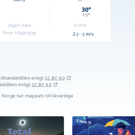
30
°
15
°
Ingen data
0
mm
finns tillgänglig
2 (- -) m/s
llhandahållen
enligt
CC BY 4.0
dahållen
enligt
CC BY 4.0
Norge har mappats till likvärdiga