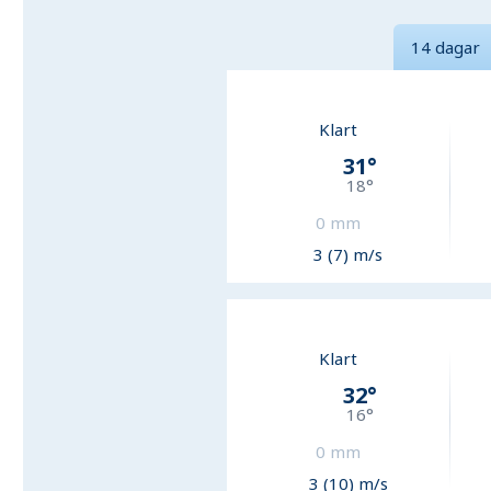
14 dagar
Klart
31
°
18
°
0
mm
3 (7) m/s
Klart
32
°
16
°
0
mm
3 (10) m/s