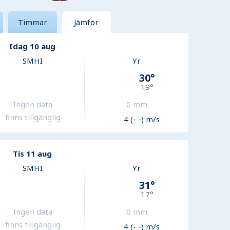
Timmar
Jämför
Idag 10 aug
SMHI
Yr
30
°
19
°
Ingen data
0
mm
finns tillgänglig
4 (- -) m/s
Tis 11 aug
SMHI
Yr
31
°
17
°
Ingen data
0
mm
finns tillgänglig
4 (- -) m/s