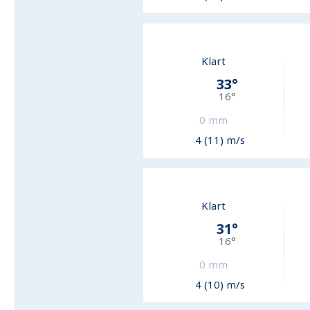
Klart
33
°
16
°
0
mm
4 (11) m/s
Klart
31
°
16
°
0
mm
4 (10) m/s