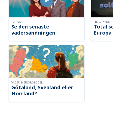
TV4 PLAY
FRITID, VÄDER
Se den senaste
Total s
vädersändningen
Europa
VÄDER, METEOROLOGEN
Götaland, Svealand eller
Norrland?