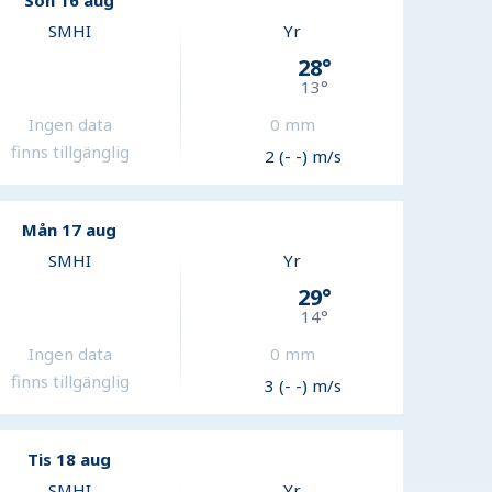
Sön 16 aug
SMHI
Yr
28
°
13
°
Ingen data
0
mm
finns tillgänglig
2 (- -) m/s
Mån 17 aug
SMHI
Yr
29
°
14
°
Ingen data
0
mm
finns tillgänglig
3 (- -) m/s
Tis 18 aug
SMHI
Yr