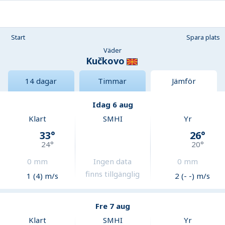
Start
Spara plats
Väder
Kučkovo
14 dagar
Timmar
Jämför
Idag 6 aug
Klart
SMHI
Yr
33
°
26
°
24
°
20
°
0
mm
Ingen data
0
mm
finns tillgänglig
1 (4) m/s
2 (- -) m/s
Fre 7 aug
Klart
SMHI
Yr