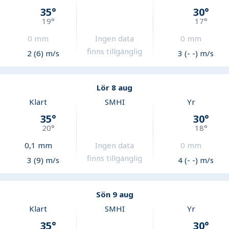
35
°
30
°
19
°
17
°
0
mm
Ingen data
0
mm
finns tillgänglig
2 (6) m/s
3 (- -) m/s
Lör 8 aug
Klart
SMHI
Yr
35
°
30
°
20
°
18
°
0,1
mm
Ingen data
0
mm
finns tillgänglig
3 (9) m/s
4 (- -) m/s
Sön 9 aug
Klart
SMHI
Yr
35
°
30
°