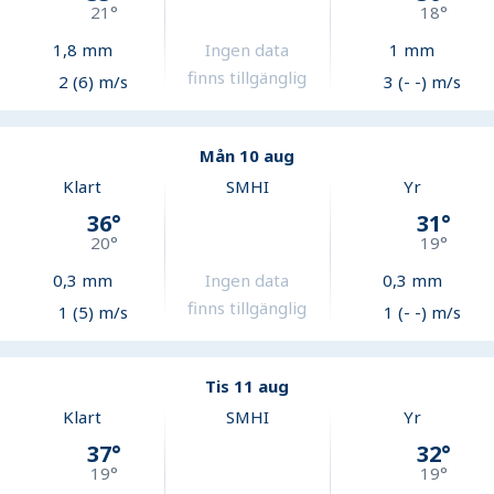
21
°
18
°
1,8
mm
Ingen data
1
mm
finns tillgänglig
2 (6) m/s
3 (- -) m/s
Mån 10 aug
Klart
SMHI
Yr
36
°
31
°
20
°
19
°
0,3
mm
Ingen data
0,3
mm
finns tillgänglig
1 (5) m/s
1 (- -) m/s
Tis 11 aug
Klart
SMHI
Yr
37
°
32
°
19
°
19
°