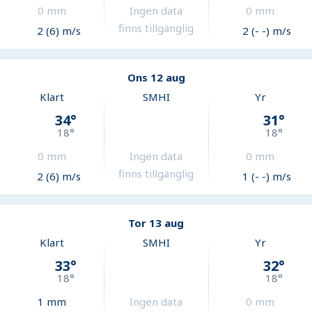
0
mm
Ingen data
0
mm
finns tillgänglig
2 (6) m/s
2 (- -) m/s
Ons 12 aug
Klart
SMHI
Yr
34
°
31
°
18
°
18
°
0
mm
Ingen data
0
mm
finns tillgänglig
2 (6) m/s
1 (- -) m/s
Tor 13 aug
Klart
SMHI
Yr
33
°
32
°
18
°
18
°
1
mm
Ingen data
0
mm