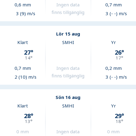
0,6
mm
Ingen data
0,7
mm
finns tillgänglig
3 (9) m/s
3 (- -) m/s
Lör 15 aug
Klart
SMHI
Yr
27
°
26
°
14
°
17
°
0,7
mm
Ingen data
0,2
mm
finns tillgänglig
2 (10) m/s
3 (- -) m/s
Sön 16 aug
Klart
SMHI
Yr
28
°
29
°
13
°
18
°
0
mm
Ingen data
0
mm