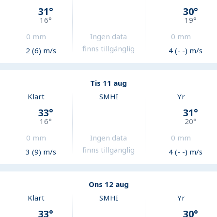
31
°
30
°
16
°
19
°
0
mm
Ingen data
0
mm
finns tillgänglig
2 (6) m/s
4 (- -) m/s
Tis 11 aug
Klart
SMHI
Yr
33
°
31
°
16
°
20
°
0
mm
Ingen data
0
mm
finns tillgänglig
3 (9) m/s
4 (- -) m/s
Ons 12 aug
Klart
SMHI
Yr
33
°
30
°