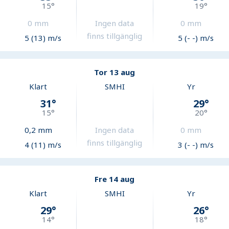
15
°
19
°
0
mm
Ingen data
0
mm
finns tillgänglig
5 (13) m/s
5 (- -) m/s
Tor 13 aug
Klart
SMHI
Yr
31
°
29
°
15
°
20
°
0,2
mm
Ingen data
0
mm
finns tillgänglig
4 (11) m/s
3 (- -) m/s
Fre 14 aug
Klart
SMHI
Yr
29
°
26
°
14
°
18
°