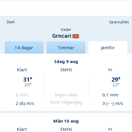
Start
Spara plats
Väder
Grncari
14 dagar
Timmar
Jämför
Idag 9 aug
Klart
SMHI
Yr
31
°
29
°
20
°
22
°
0
mm
Ingen data
0,1
mm
finns tillgänglig
2 (6) m/s
3 (- -) m/s
Mån 10 aug
Klart
SMHI
Yr