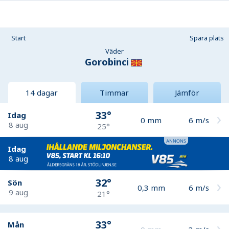
Start
Spara plats
Väder
Gorobinci
14 dagar
Timmar
Jämför
33°
Idag
0
mm
6
m/s
8 aug
25°
Idag
8 aug
32°
Sön
0,3
mm
6
m/s
9 aug
21°
33°
Mån