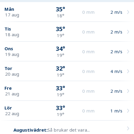
35°
Mån
0
mm
2
m/s
17 aug
18°
35°
Tis
0
mm
2
m/s
18 aug
19°
34°
Ons
0
mm
2
m/s
19 aug
19°
32°
Tor
0
mm
4
m/s
20 aug
19°
33°
Fre
0
mm
2
m/s
21 aug
19°
33°
Lör
0
mm
1
m/s
22 aug
19°
Augustivädret:
Så brukar det vara...