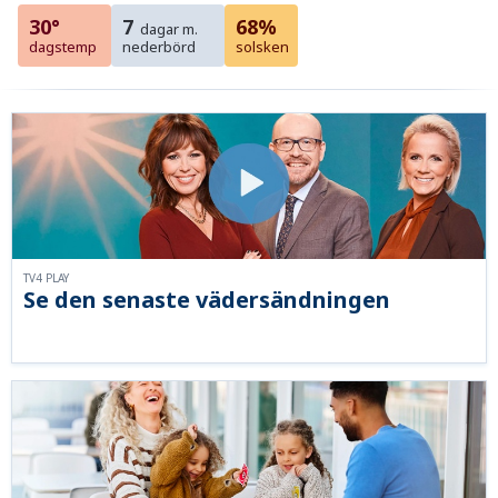
30°
7
68%
dagar m.
dagstemp
nederbörd
solsken
TV4 PLAY
Se den senaste vädersändningen