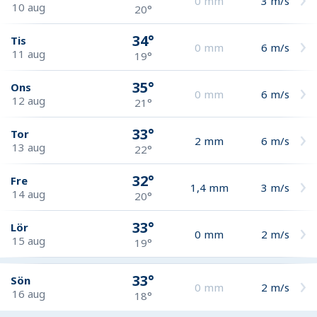
0
mm
3
m/s
10 aug
20°
34°
Tis
0
mm
6
m/s
11 aug
19°
35°
Ons
0
mm
6
m/s
12 aug
21°
33°
Tor
2
mm
6
m/s
13 aug
22°
32°
Fre
1,4
mm
3
m/s
14 aug
20°
33°
Lör
0
mm
2
m/s
15 aug
19°
33°
Sön
0
mm
2
m/s
16 aug
18°