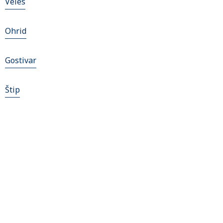
Veles
Ohrid
Gostivar
Štip