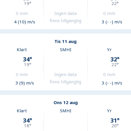
19
°
22
°
0
mm
Ingen data
0
mm
finns tillgänglig
4 (10) m/s
3 (- -) m/s
Tis 11 aug
Klart
SMHI
Yr
34
°
32
°
19
°
22
°
0
mm
Ingen data
0
mm
finns tillgänglig
3 (9) m/s
3 (- -) m/s
Ons 12 aug
Klart
SMHI
Yr
34
°
31
°
18
°
20
°