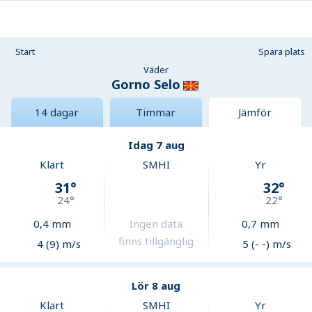
Start
Spara plats
Väder
Gorno Selo
14 dagar
Timmar
Jämför
Idag 7 aug
Klart
SMHI
Yr
31
°
32
°
24
°
22
°
0,4
mm
Ingen data
0,7
mm
finns tillgänglig
4 (9) m/s
5 (- -) m/s
Lör 8 aug
Klart
SMHI
Yr