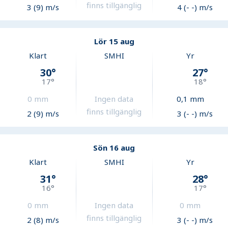
finns tillgänglig
3 (9) m/s
4 (- -) m/s
Lör 15 aug
Klart
SMHI
Yr
30
°
27
°
17
°
18
°
0
mm
Ingen data
0,1
mm
finns tillgänglig
2 (9) m/s
3 (- -) m/s
Sön 16 aug
Klart
SMHI
Yr
31
°
28
°
16
°
17
°
0
mm
Ingen data
0
mm
finns tillgänglig
2 (8) m/s
3 (- -) m/s