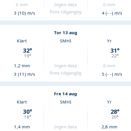
0
mm
Ingen data
0
mm
finns tillgänglig
3 (10) m/s
4 (- -) m/s
Tor 13 aug
Klart
SMHI
Yr
32
°
31
°
19
°
22
°
1,2
mm
Ingen data
0
mm
finns tillgänglig
3 (11) m/s
5 (- -) m/s
Fre 14 aug
Klart
SMHI
Yr
30
°
28
°
18
°
20
°
1,4
mm
Ingen data
2,8
mm