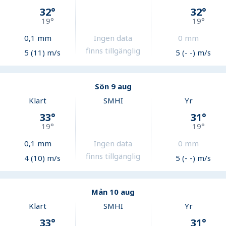
32
°
32
°
19
°
19
°
0,1
mm
Ingen data
0
mm
finns tillgänglig
5 (11) m/s
5 (- -) m/s
Sön 9 aug
Klart
SMHI
Yr
33
°
31
°
19
°
19
°
0,1
mm
Ingen data
0
mm
finns tillgänglig
4 (10) m/s
5 (- -) m/s
Mån 10 aug
Klart
SMHI
Yr
33
°
31
°