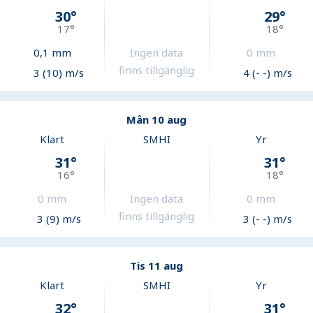
30
°
29
°
17
°
18
°
0,1
mm
Ingen data
0
mm
finns tillgänglig
3 (10) m/s
4 (- -) m/s
Mån 10 aug
Klart
SMHI
Yr
31
°
31
°
16
°
18
°
0
mm
Ingen data
0
mm
finns tillgänglig
3 (9) m/s
3 (- -) m/s
Tis 11 aug
Klart
SMHI
Yr
32
°
31
°