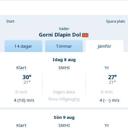
Start
Spara plats
Väder
Gorni Dlapin Dol
14 dagar
Timmar
Jämför
Idag 8 aug
Klart
SMHI
Yr
30
°
27
°
21
°
21
°
0
mm
Ingen data
0
mm
finns tillgänglig
4 (10) m/s
4 (- -) m/s
Sön 9 aug
Klart
SMHI
Yr