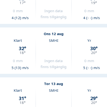
17
°
19
°
0
mm
Ingen data
0
mm
finns tillgänglig
4 (12) m/s
4 (- -) m/s
Ons 12 aug
Klart
SMHI
Yr
32
°
30
°
18
°
20
°
0
mm
Ingen data
0
mm
finns tillgänglig
5 (13) m/s
5 (- -) m/s
Tor 13 aug
Klart
SMHI
Yr
31
°
29
°
18
°
20
°