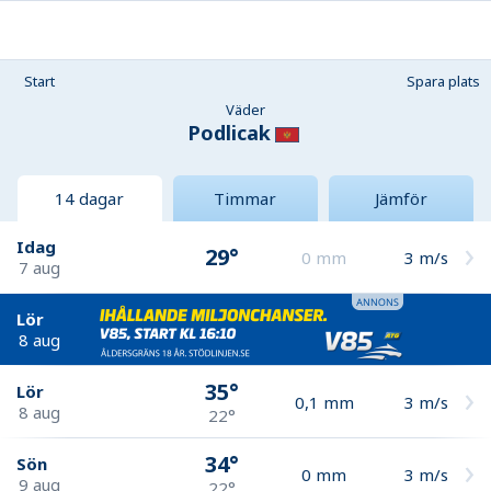
Start
Spara plats
Väder
Podlicak
14 dagar
Timmar
Jämför
Idag
29°
0
mm
3
m/s
7 aug
Lör
8 aug
35°
Lör
0,1
mm
3
m/s
8 aug
22°
34°
Sön
0
mm
3
m/s
9 aug
22°