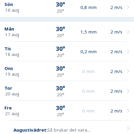
30°
Sön
0,8
mm
2
m/s
16 aug
20°
30°
Mån
1,5
mm
2
m/s
17 aug
20°
30°
Tis
0,2
mm
2
m/s
18 aug
20°
30°
Ons
0
mm
2
m/s
19 aug
20°
30°
Tor
0
mm
2
m/s
20 aug
20°
30°
Fre
0
mm
2
m/s
21 aug
20°
Augustivädret:
Så brukar det vara...