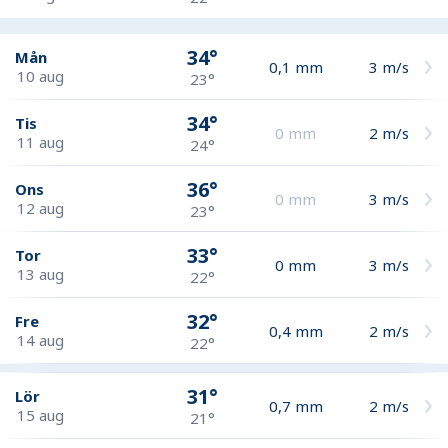
34°
Mån
0,1
mm
3
m/s
10 aug
23°
34°
Tis
0
mm
2
m/s
11 aug
24°
36°
Ons
0
mm
3
m/s
12 aug
23°
33°
Tor
0
mm
3
m/s
13 aug
22°
32°
Fre
0,4
mm
2
m/s
14 aug
22°
31°
Lör
0,7
mm
2
m/s
15 aug
21°