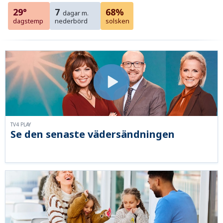
29°
7
68%
dagar m.
dagstemp
nederbörd
solsken
TV4 PLAY
Se den senaste vädersändningen