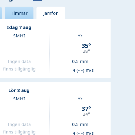
Timmar
Jämför
Idag 7 aug
SMHI
Yr
35
°
28
°
Ingen data
0,5
mm
finns tillgänglig
4 (- -) m/s
Lör 8 aug
SMHI
Yr
37
°
24
°
Ingen data
0,5
mm
finns tillgänglig
4 (- -) m/s