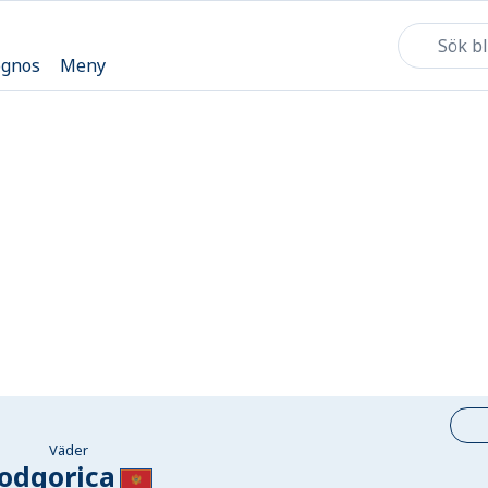
ognos
Meny
Väder
odgorica