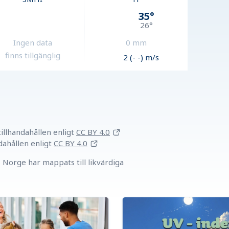
35
°
26
°
Ingen data
0
mm
finns tillgänglig
2 (- -) m/s
llhandahållen
enligt
CC BY 4.0
dahållen
enligt
CC BY 4.0
Norge har mappats till likvärdiga