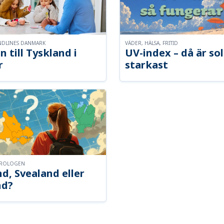
NDLINES DANMARK
VÄDER, HÄLSA, FRITID
n till Tyskland i
UV-index – då är so
r
starkast
OROLOGEN
d, Svealand eller
nd?