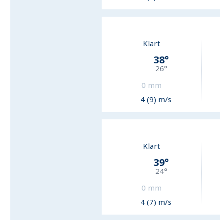
Klart
38
°
26
°
0
mm
4 (9) m/s
Klart
39
°
24
°
0
mm
4 (7) m/s