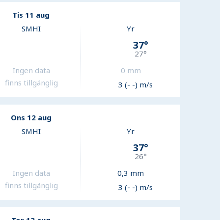
Tis 11 aug
SMHI
Yr
37
°
27
°
Ingen data
0
mm
finns tillgänglig
3 (- -) m/s
Ons 12 aug
SMHI
Yr
37
°
26
°
Ingen data
0,3
mm
finns tillgänglig
3 (- -) m/s