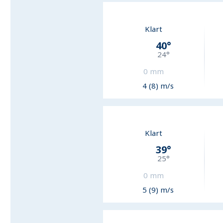
Klart
40
°
24
°
0
mm
4 (8) m/s
Klart
39
°
25
°
0
mm
5 (9) m/s