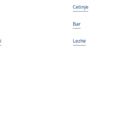
Cetinje
Bar
i
Lezhë