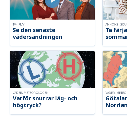
TV4 PLAY
ANNONS - SCA
Se den senaste
Ta färja
vädersändningen
somma
VÄDER, METEOROLOGEN
VÄDER, METE
Varför snurrar låg- och
Götalan
högtryck?
Norrla