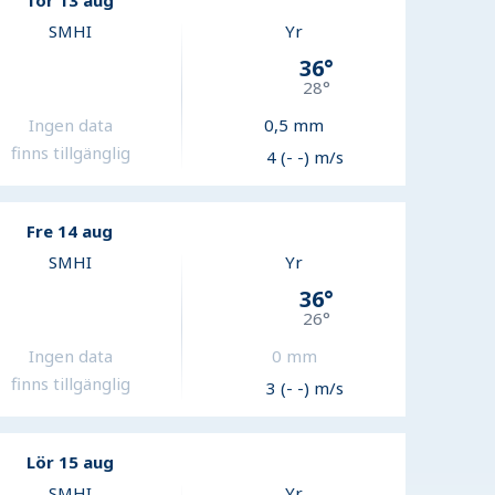
Tor 13 aug
SMHI
Yr
36
°
28
°
Ingen data
0,5
mm
finns tillgänglig
4 (- -) m/s
Fre 14 aug
SMHI
Yr
36
°
26
°
Ingen data
0
mm
finns tillgänglig
3 (- -) m/s
Lör 15 aug
SMHI
Yr