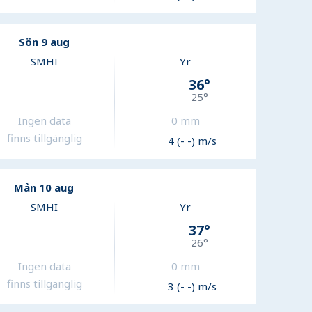
Sön 9 aug
SMHI
Yr
36
°
25
°
Ingen data
0
mm
finns tillgänglig
4 (- -) m/s
Mån 10 aug
SMHI
Yr
37
°
26
°
Ingen data
0
mm
finns tillgänglig
3 (- -) m/s