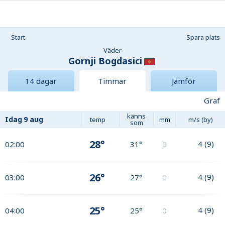
Start
Spara plats
Väder
Gornji Bogdasici
14 dagar
Timmar
Jämför
Graf
känns
Idag
9 aug
temp
mm
m/s (by)
som
28°
4
(
9
)
02:00
31°
0
26°
4
(
9
)
03:00
27°
0
25°
4
(
9
)
04:00
25°
0