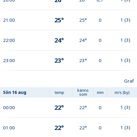
25°
1
(
3
)
21:00
25°
0
24°
1
(
3
)
22:00
24°
0
23°
1
(
3
)
23:00
23°
0
Graf
känns
Sön
16 aug
temp
mm
m/s (by)
som
22°
1
(
3
)
00:00
22°
0
22°
1
(
3
)
01:00
22°
0