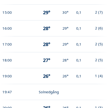
29°
2
(
7
)
15:00
30°
0,1
28°
2
(
6
)
16:00
29°
0,1
28°
2
(
5
)
17:00
29°
0,1
27°
2
(
5
)
18:00
28°
0,1
26°
1
(
4
)
19:00
26°
0,1
19:47
Solnedgång
26°
1
(
3
)
20:00
26°
0,1