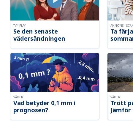
TV4 PLAY
ANNONS - SCA
Se den senaste
Ta färja
vädersändningen
somma
VÄDER
VÄDER
Vad betyder 0,1 mm i
Trött p
prognosen?
Jämför 