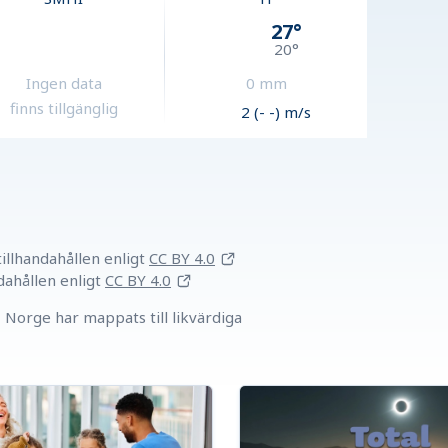
27
°
20
°
Ingen data
0
mm
finns tillgänglig
2 (- -) m/s
llhandahållen
enligt
CC BY 4.0
dahållen
enligt
CC BY 4.0
Norge har mappats till likvärdiga