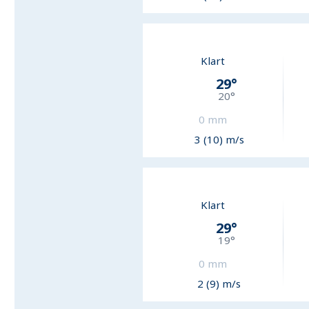
Klart
29
°
20
°
0
mm
3 (10) m/s
Klart
29
°
19
°
0
mm
2 (9) m/s