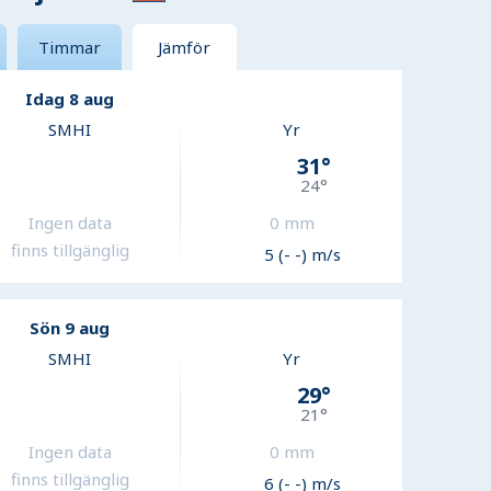
Timmar
Jämför
Idag 8 aug
SMHI
Yr
31
°
24
°
Ingen data
0
mm
finns tillgänglig
5 (- -) m/s
Sön 9 aug
SMHI
Yr
29
°
21
°
Ingen data
0
mm
finns tillgänglig
6 (- -) m/s