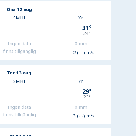
Ons 12 aug
SMHI
Yr
31
°
24
°
Ingen data
0
mm
finns tillgänglig
2 (- -) m/s
Tor 13 aug
SMHI
Yr
29
°
22
°
Ingen data
0
mm
finns tillgänglig
3 (- -) m/s