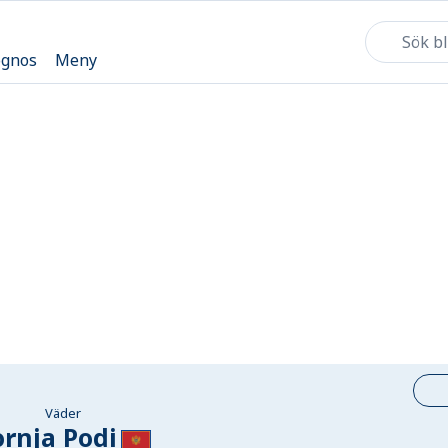
ognos
Meny
Väder
rnja Podi