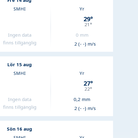
Fre 14 aug
SMHI
Yr
29
°
21
°
Ingen data
0
mm
finns tillgänglig
2 (- -) m/s
Lör 15 aug
SMHI
Yr
27
°
22
°
Ingen data
0,2
mm
finns tillgänglig
2 (- -) m/s
Sön 16 aug
SMHI
Yr