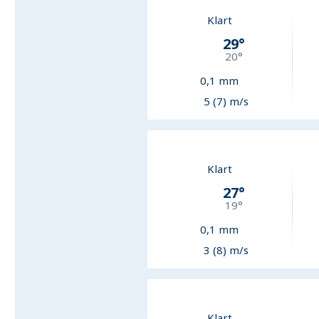
Klart
29
°
20
°
0,1
mm
5 (7) m/s
Klart
27
°
19
°
0,1
mm
3 (8) m/s
Klart