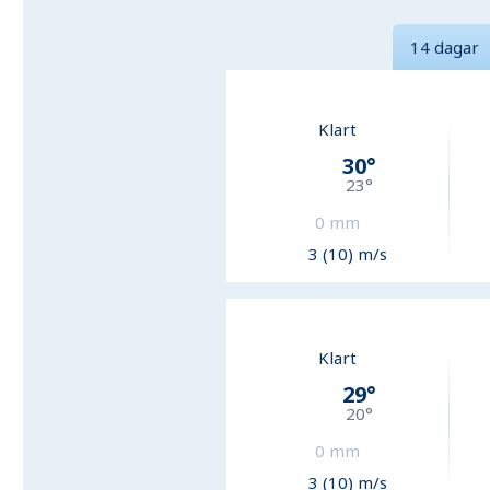
14 dagar
Klart
30
°
23
°
0
mm
3 (10) m/s
Klart
29
°
20
°
0
mm
3 (10) m/s