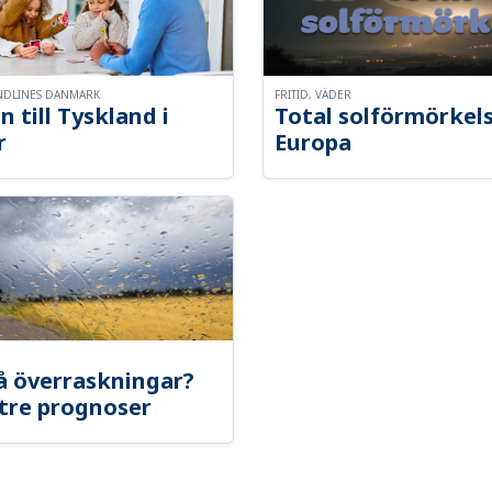
NDLINES DANMARK
FRITID, VÄDER
n till Tyskland i
Total solförmörkel
r
Europa
å överraskningar?
tre prognoser