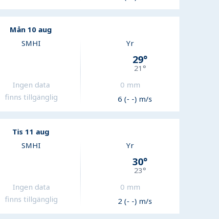
Mån 10 aug
SMHI
Yr
29
°
21
°
Ingen data
0
mm
finns tillgänglig
6 (- -) m/s
Tis 11 aug
SMHI
Yr
30
°
23
°
Ingen data
0
mm
finns tillgänglig
2 (- -) m/s