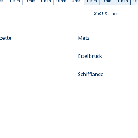
mm
0 mm
0 mm
0 mm
0 mm
0 mm
0 mm
0 mm
0 mm
0
21:05
Sol ner
zette
Metz
Ettelbruck
Schifflange