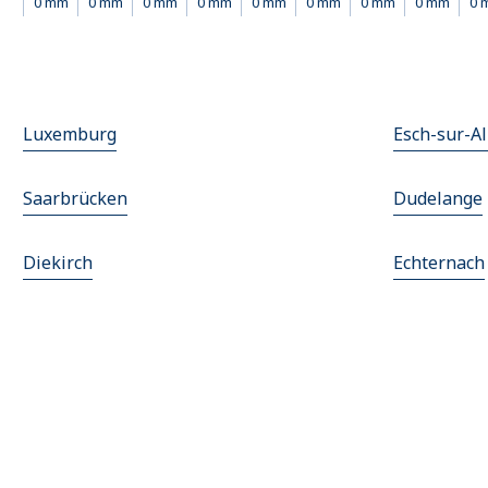
0 mm
0 mm
0 mm
0 mm
0 mm
0 mm
0 mm
0 mm
0 
Luxemburg
Esch-sur-Al
Saarbrücken
Dudelange
Diekirch
Echternach