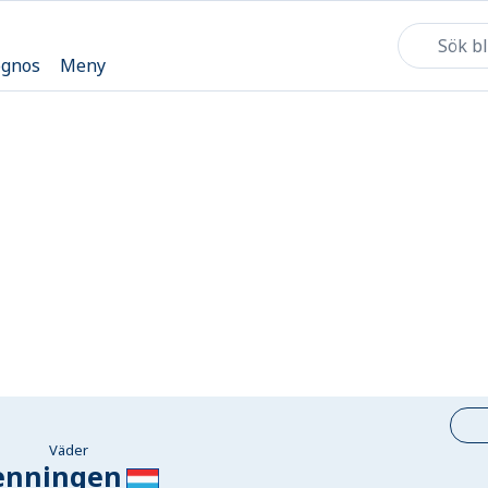
ognos
Meny
Väder
enningen