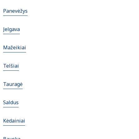
Panevėžys
Jelgava
Mažeikiai
Telšiai
Tauragė
Saldus
Kėdainiai