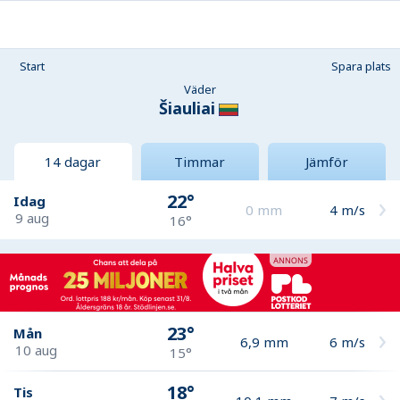
Start
Spara plats
Väder
Šiauliai
14 dagar
Timmar
Jämför
22°
Idag
0
mm
4
m/s
9 aug
16°
23°
Mån
6,9
mm
6
m/s
10 aug
15°
18°
Tis