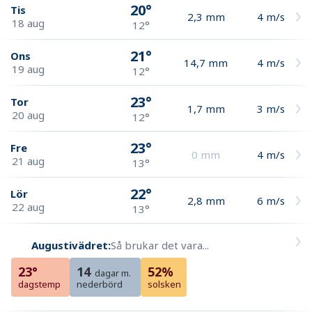
20°
Tis
2,3
mm
4
m/s
18 aug
12°
21°
Ons
14,7
mm
4
m/s
19 aug
12°
23°
Tor
1,7
mm
3
m/s
20 aug
12°
23°
Fre
0
mm
4
m/s
21 aug
13°
22°
Lör
2,8
mm
6
m/s
22 aug
13°
Augustivädret:
Så brukar det vara...
23°
14
52%
dagar m.
dagstemp
nederbörd
solsken