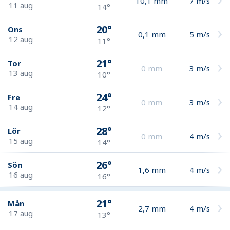
10,1
mm
7
m/s
11 aug
14°
20°
Ons
0,1
mm
5
m/s
12 aug
11°
21°
Tor
0
mm
3
m/s
13 aug
10°
24°
Fre
0
mm
3
m/s
14 aug
12°
28°
Lör
0
mm
4
m/s
15 aug
14°
26°
Sön
1,6
mm
4
m/s
16 aug
16°
21°
Mån
2,7
mm
4
m/s
17 aug
13°