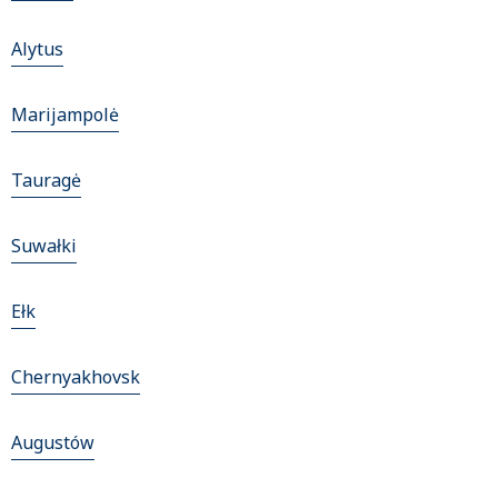
Alytus
Marijampolė
Tauragė
Suwałki
Ełk
Chernyakhovsk
Augustów