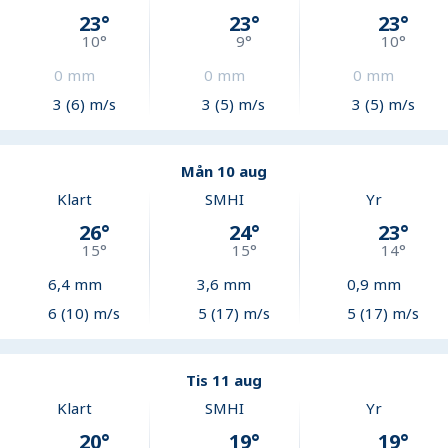
23
°
23
°
23
°
10
°
9
°
10
°
0
mm
0
mm
0
mm
3 (6) m/s
3 (5) m/s
3 (5) m/s
Mån 10 aug
Klart
SMHI
Yr
26
°
24
°
23
°
15
°
15
°
14
°
6,4
mm
3,6
mm
0,9
mm
6 (10) m/s
5 (17) m/s
5 (17) m/s
Tis 11 aug
Klart
SMHI
Yr
20
°
19
°
19
°