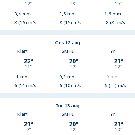
12
°
13
°
15
°
3,4
mm
3,5
mm
1,6
mm
8 (15) m/s
8 (15) m/s
8 (8) m/s
Ons 12 aug
Klart
SMHI
Yr
22
°
20
°
21
°
11
°
12
°
12
°
1
mm
0,3
mm
0
mm
6 (11) m/s
5 (10) m/s
5 (- -) m/s
Tor 13 aug
Klart
SMHI
Yr
21
°
20
°
21
°
9
°
12
°
10
°