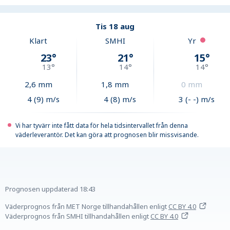
Tis 18 aug
Klart
SMHI
Yr
23
°
21
°
15
°
13
°
14
°
14
°
2,6
mm
1,8
mm
0
mm
4 (9) m/s
4 (8) m/s
3 (- -) m/s
Vi har tyvärr inte fått data för hela tidsintervallet från denna
väderleverantör. Det kan göra att prognosen blir missvisande.
Prognosen uppdaterad
18:43
Väderprognos från MET Norge tillhandahållen
enligt
CC BY 4.0
Väderprognos från SMHI tillhandahållen
enligt
CC BY 4.0