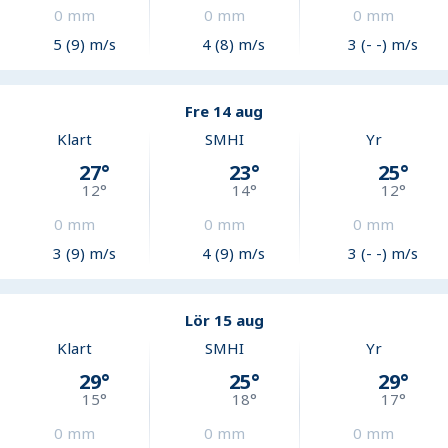
0
mm
0
mm
0
mm
5 (9) m/s
4 (8) m/s
3 (- -) m/s
Fre 14 aug
Klart
SMHI
Yr
27
°
23
°
25
°
12
°
14
°
12
°
0
mm
0
mm
0
mm
3 (9) m/s
4 (9) m/s
3 (- -) m/s
Lör 15 aug
Klart
SMHI
Yr
29
°
25
°
29
°
15
°
18
°
17
°
0
mm
0
mm
0
mm