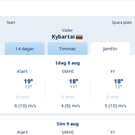
Start
Spara plats
Väder
Kybartai
14 dagar
Timmar
Jämför
Idag 8 aug
Klart
SMHI
Yr
19
°
18
°
18
°
13
°
11
°
13
°
0
mm
0
mm
0
mm
6 (10) m/s
4 (9) m/s
5 (10) m/s
Sön 9 aug
Klart
SMHI
Yr