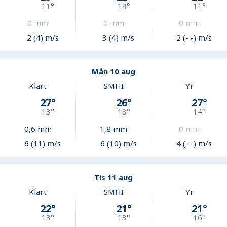
11
°
14
°
11
°
0
mm
0
mm
0
mm
2 (4) m/s
3 (4) m/s
2 (- -) m/s
Mån 10 aug
Klart
SMHI
Yr
27
°
26
°
27
°
13
°
18
°
14
°
0,6
mm
1,8
mm
0
mm
6 (11) m/s
6 (10) m/s
4 (- -) m/s
Tis 11 aug
Klart
SMHI
Yr
22
°
21
°
21
°
13
°
13
°
16
°