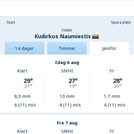
Start
Spara plats
Väder
Kudirkos Naumiestis
14 dagar
Timmar
Jämför
Idag 6 aug
Klart
SMHI
Yr
29
°
27
°
28
°
21
°
19
°
20
°
8,3
mm
10
mm
1,7
mm
6 (11) m/s
4 (11) m/s
4 (11) m/s
Fre 7 aug
Klart
SMHI
Yr