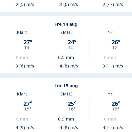
2 (5) m/s
3 (6) m/s
2 (- -) m/s
Fre 14 aug
Klart
SMHI
Yr
27
°
24
°
26
°
13
°
15
°
12
°
0
mm
0,5
mm
0
mm
3 (6) m/s
4 (8) m/s
3 (- -) m/s
Lör 15 aug
Klart
SMHI
Yr
27
°
25
°
26
°
15
°
16
°
15
°
0
mm
0,9
mm
0
mm
4 (9) m/s
4 (8) m/s
4 (- -) m/s