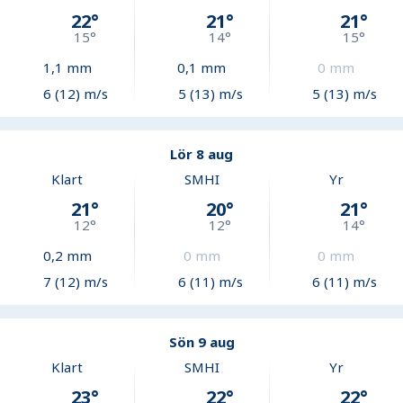
22
°
21
°
21
°
15
°
14
°
15
°
1,1
mm
0,1
mm
0
mm
6 (12) m/s
5 (13) m/s
5 (13) m/s
Lör 8 aug
Klart
SMHI
Yr
21
°
20
°
21
°
12
°
12
°
14
°
0,2
mm
0
mm
0
mm
7 (12) m/s
6 (11) m/s
6 (11) m/s
Sön 9 aug
Klart
SMHI
Yr
23
°
22
°
22
°