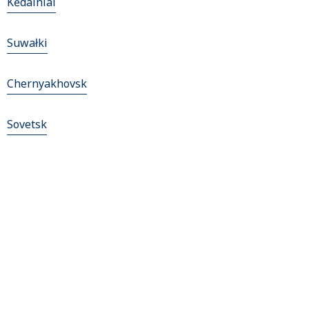
Kėdainiai
Suwałki
Chernyakhovsk
Sovetsk