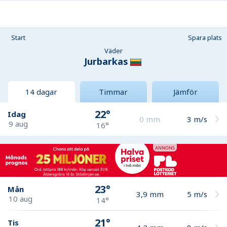
Start
Spara plats
Väder
Jurbarkas
14 dagar
Timmar
Jämför
22°
Idag
0
mm
3
m/s
9 aug
16°
23°
Mån
3,9
mm
5
m/s
10 aug
14°
21°
Tis