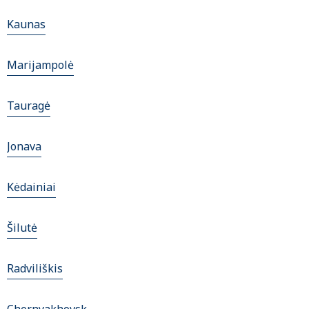
Kaunas
Marijampolė
Tauragė
Jonava
Kėdainiai
Šilutė
Radviliškis