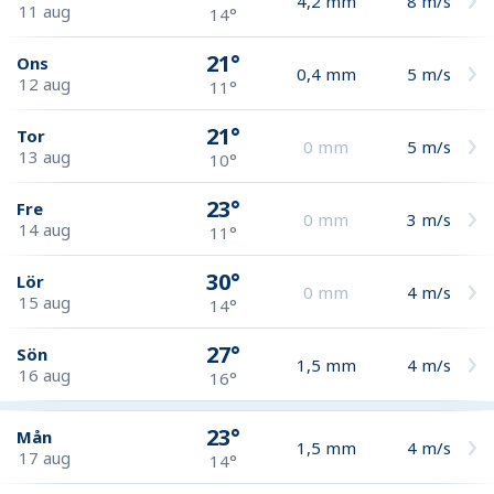
4,2
mm
8
m/s
11 aug
14°
21°
Ons
0,4
mm
5
m/s
12 aug
11°
21°
Tor
0
mm
5
m/s
13 aug
10°
23°
Fre
0
mm
3
m/s
14 aug
11°
30°
Lör
0
mm
4
m/s
15 aug
14°
27°
Sön
1,5
mm
4
m/s
16 aug
16°
23°
Mån
1,5
mm
4
m/s
17 aug
14°