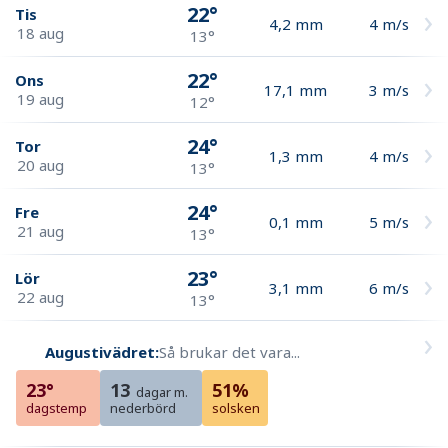
22°
Tis
4,2
mm
4
m/s
18 aug
13°
22°
Ons
17,1
mm
3
m/s
19 aug
12°
24°
Tor
1,3
mm
4
m/s
20 aug
13°
24°
Fre
0,1
mm
5
m/s
21 aug
13°
23°
Lör
3,1
mm
6
m/s
22 aug
13°
Augustivädret:
Så brukar det vara...
23°
13
51%
dagar m.
dagstemp
nederbörd
solsken