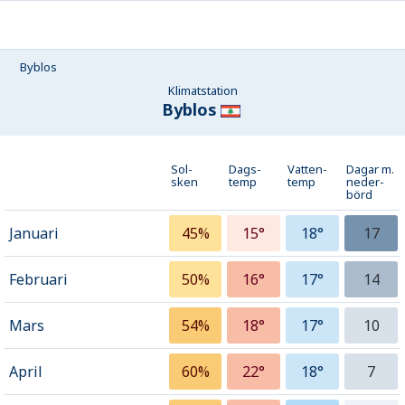
Byblos
Klimatstation
Byblos
Sol-
Dags-
Vatten-
Dagar m.
sken
temp
temp
neder­
börd
Januari
45%
15°
18°
17
Februari
50%
16°
17°
14
Mars
54%
18°
17°
10
April
60%
22°
18°
7