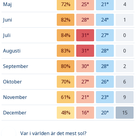
Maj
72%
25°
21°
4
Juni
82%
28°
24°
1
Juli
84%
31°
27°
0
Augusti
83%
31°
28°
0
September
80%
30°
28°
2
Oktober
70%
27°
26°
6
November
61%
21°
23°
9
December
48%
16°
20°
15
Var i världen är det mest sol?