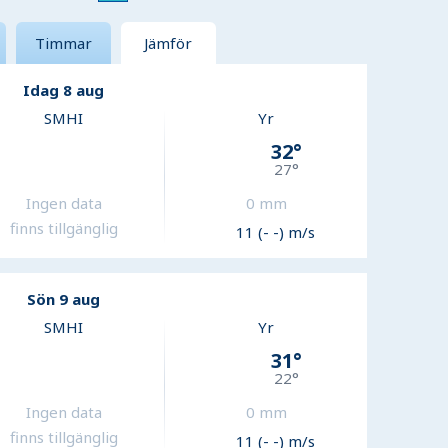
Timmar
Jämför
Idag 8 aug
SMHI
Yr
32
°
27
°
Ingen data
0
mm
finns tillgänglig
11 (- -) m/s
Sön 9 aug
SMHI
Yr
31
°
22
°
Ingen data
0
mm
finns tillgänglig
11 (- -) m/s