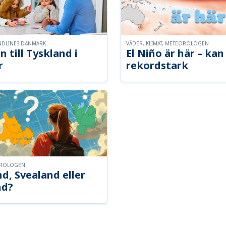
NDLINES DANMARK
VÄDER, KLIMAT, METEOROLOGEN
n till Tyskland i
El Niño är här – kan 
r
rekordstark
OROLOGEN
d, Svealand eller
nd?