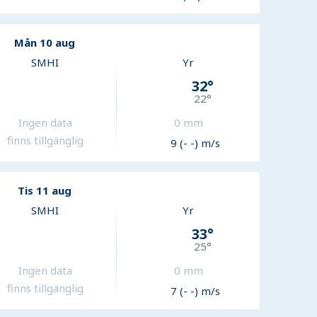
Mån 10 aug
SMHI
Yr
32
°
22
°
Ingen data
0
mm
finns tillgänglig
9 (- -) m/s
Tis 11 aug
SMHI
Yr
33
°
25
°
Ingen data
0
mm
finns tillgänglig
7 (- -) m/s