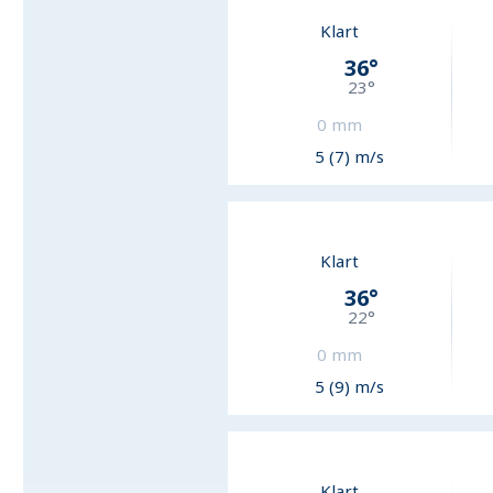
Klart
36
°
23
°
0
mm
5 (7) m/s
Klart
36
°
22
°
0
mm
5 (9) m/s
Klart