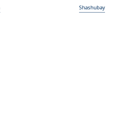
n
Shashubay