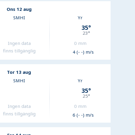
Ons 12 aug
SMHI
Yr
35
°
23
°
Ingen data
0
mm
finns tillgänglig
4 (- -) m/s
Tor 13 aug
SMHI
Yr
35
°
25
°
Ingen data
0
mm
finns tillgänglig
6 (- -) m/s