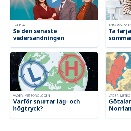
TV4 PLAY
ANNONS - SCA
Se den senaste
Ta färja
vädersändningen
somma
VÄDER, METEOROLOGEN
VÄDER, METE
Varför snurrar låg- och
Götalan
högtryck?
Norrla