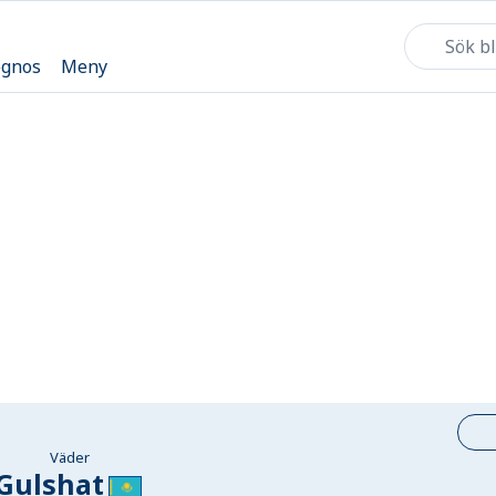
ognos
Meny
Väder
Gulshat