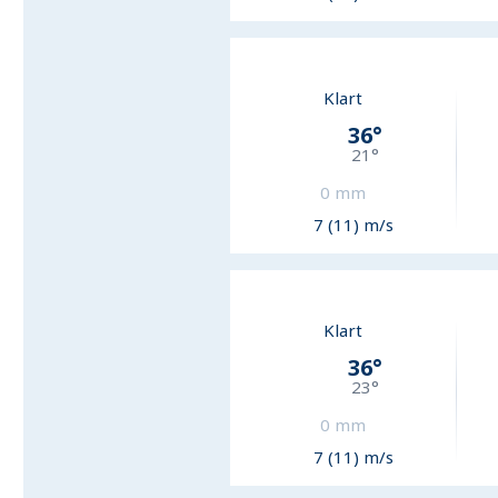
Klart
36
°
21
°
0
mm
7 (11) m/s
Klart
36
°
23
°
0
mm
7 (11) m/s