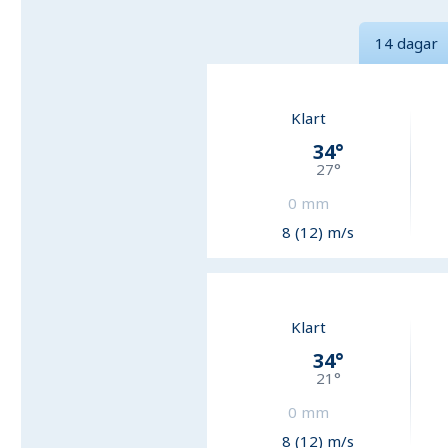
14 dagar
Klart
34
°
27
°
0
mm
8 (12) m/s
Klart
34
°
21
°
0
mm
8 (12) m/s