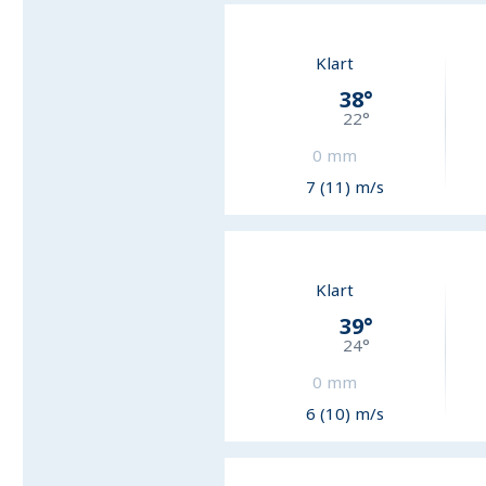
Klart
38
°
22
°
0
mm
7 (11) m/s
Klart
39
°
24
°
0
mm
6 (10) m/s