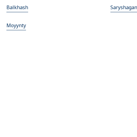
Balkhash
Saryshaga
Moyynty