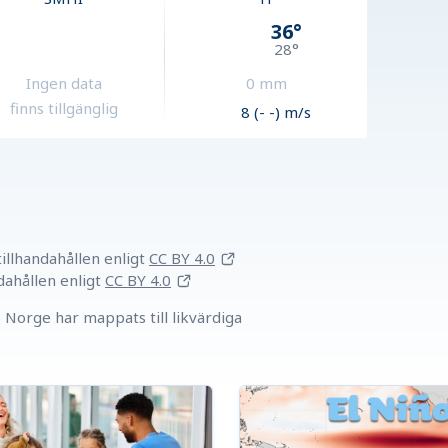
36
°
28
°
Ingen data
0
mm
finns tillgänglig
8 (- -) m/s
llhandahållen
enligt
CC BY 4.0
dahållen
enligt
CC BY 4.0
Norge har mappats till likvärdiga