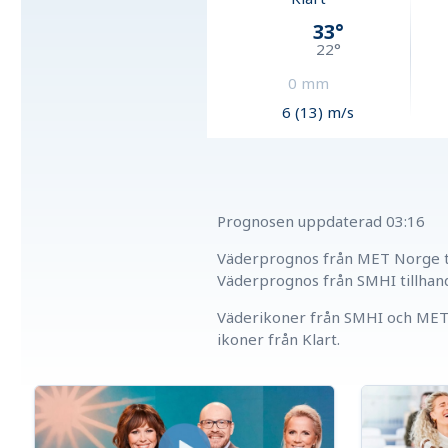
33
°
22
°
0
mm
6 (13) m/s
Prognosen uppdaterad
03:16
Väderprognos från MET Norge ti
Väderprognos från SMHI tillhan
Väderikoner från SMHI och MET 
ikoner från Klart.