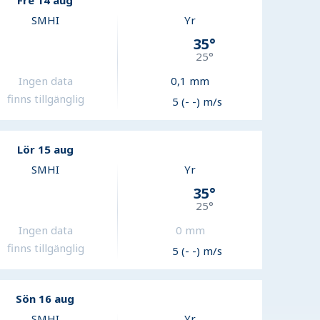
Fre 14 aug
SMHI
Yr
35
°
25
°
Ingen data
0,1
mm
finns tillgänglig
5 (- -) m/s
Lör 15 aug
SMHI
Yr
35
°
25
°
Ingen data
0
mm
finns tillgänglig
5 (- -) m/s
Sön 16 aug
SMHI
Yr