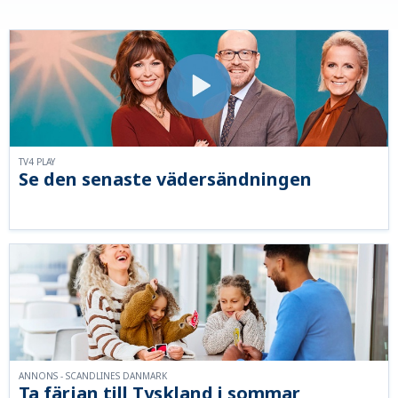
TV4 PLAY
Se den senaste vädersändningen
ANNONS - SCANDLINES DANMARK
Ta färjan till Tyskland i sommar