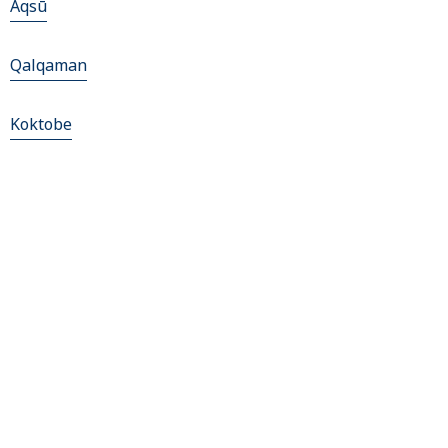
Aqsū
Qalqaman
Koktobe