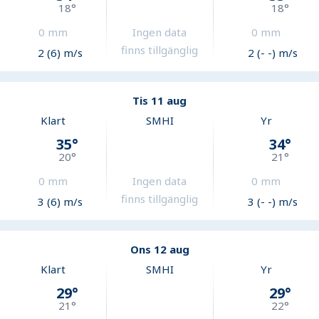
18
°
18
°
0
mm
Ingen data
0
mm
finns tillgänglig
2 (6) m/s
2 (- -) m/s
Tis 11 aug
Klart
SMHI
Yr
35
°
34
°
20
°
21
°
0
mm
Ingen data
0
mm
finns tillgänglig
3 (6) m/s
3 (- -) m/s
Ons 12 aug
Klart
SMHI
Yr
29
°
29
°
21
°
22
°