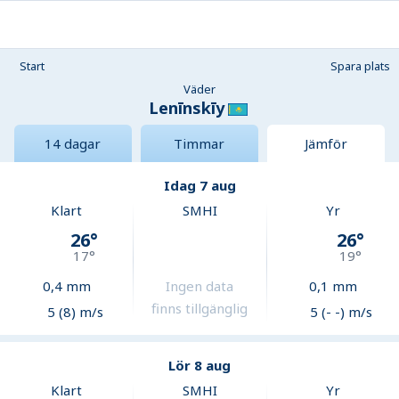
Start
Spara plats
Väder
Lenīnskīy
14 dagar
Timmar
Jämför
Idag 7 aug
Klart
SMHI
Yr
26
°
26
°
17
°
19
°
0,4
mm
Ingen data
0,1
mm
finns tillgänglig
5 (8) m/s
5 (- -) m/s
Lör 8 aug
Klart
SMHI
Yr