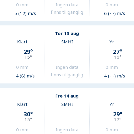
0
mm
Ingen data
0
mm
finns tillgänglig
5 (12) m/s
6 (- -) m/s
Tor 13 aug
Klart
SMHI
Yr
29
°
27
°
15
°
16
°
0
mm
Ingen data
0
mm
finns tillgänglig
4 (8) m/s
4 (- -) m/s
Fre 14 aug
Klart
SMHI
Yr
30
°
29
°
15
°
17
°
0
mm
Ingen data
0
mm