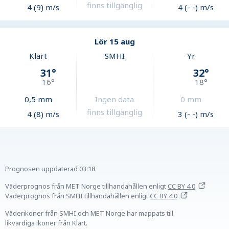
finns tillgänglig
4 (9) m/s
4 (- -) m/s
Lör 15 aug
Klart
SMHI
Yr
31
°
32
°
16
°
18
°
0,5
mm
Ingen data
0
mm
finns tillgänglig
4 (8) m/s
3 (- -) m/s
Prognosen uppdaterad
03:18
Väderprognos från MET Norge tillhandahållen
enligt
CC BY 4.0
Väderprognos från SMHI tillhandahållen
enligt
CC BY 4.0
Väderikoner från SMHI och MET Norge har mappats till
likvärdiga ikoner från Klart.