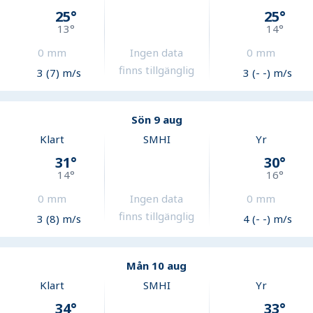
25
°
25
°
13
°
14
°
0
mm
Ingen data
0
mm
finns tillgänglig
3 (7) m/s
3 (- -) m/s
Sön 9 aug
Klart
SMHI
Yr
31
°
30
°
14
°
16
°
0
mm
Ingen data
0
mm
finns tillgänglig
3 (8) m/s
4 (- -) m/s
Mån 10 aug
Klart
SMHI
Yr
34
°
33
°