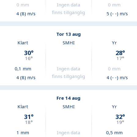
0
mm
Ingen data
0
mm
finns tillgänglig
4 (8) m/s
5 (- -) m/s
Tor 13 aug
Klart
SMHI
Yr
30
°
28
°
16
°
17
°
0,1
mm
Ingen data
0
mm
finns tillgänglig
4 (8) m/s
4 (- -) m/s
Fre 14 aug
Klart
SMHI
Yr
31
°
32
°
18
°
19
°
1
mm
Ingen data
0,5
mm