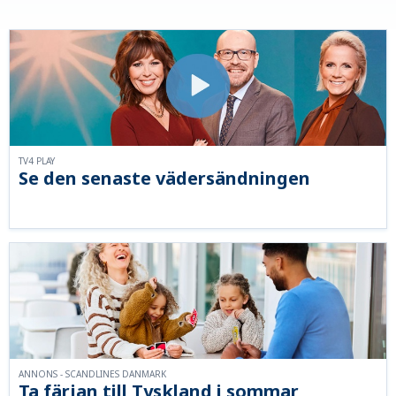
TV4 PLAY
Se den senaste vädersändningen
ANNONS - SCANDLINES DANMARK
Ta färjan till Tyskland i sommar