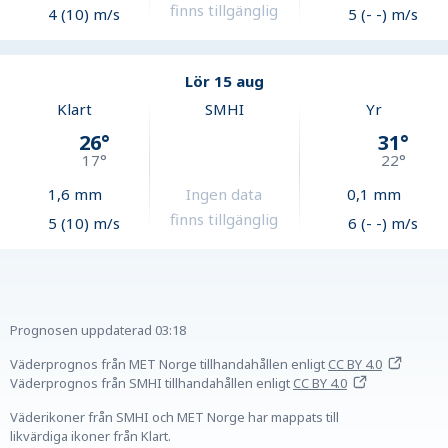
finns tillgänglig
4 (10) m/s
5 (- -) m/s
Lör 15 aug
Klart
SMHI
Yr
26
°
31
°
17
°
22
°
1,6
mm
Ingen data
0,1
mm
finns tillgänglig
5 (10) m/s
6 (- -) m/s
Prognosen uppdaterad
03:18
Väderprognos från MET Norge tillhandahållen
enligt
CC BY 4.0
Väderprognos från SMHI tillhandahållen
enligt
CC BY 4.0
Väderikoner från SMHI och MET Norge har mappats till
likvärdiga ikoner från Klart.