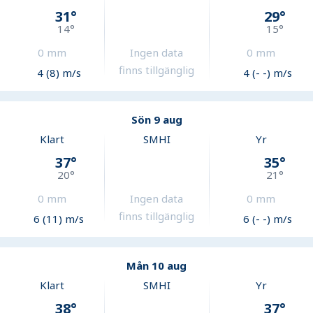
31
°
29
°
14
°
15
°
0
mm
Ingen data
0
mm
finns tillgänglig
4 (8) m/s
4 (- -) m/s
Sön 9 aug
Klart
SMHI
Yr
37
°
35
°
20
°
21
°
0
mm
Ingen data
0
mm
finns tillgänglig
6 (11) m/s
6 (- -) m/s
Mån 10 aug
Klart
SMHI
Yr
38
°
37
°