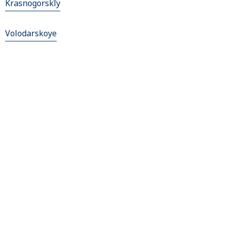
Krasnogorskīy
Volodarskoye