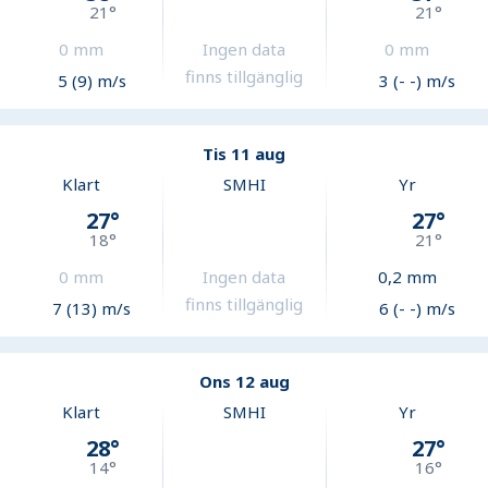
21
°
21
°
0
mm
Ingen data
0
mm
finns tillgänglig
5 (9) m/s
3 (- -) m/s
Tis 11 aug
Klart
SMHI
Yr
27
°
27
°
18
°
21
°
0
mm
Ingen data
0,2
mm
finns tillgänglig
7 (13) m/s
6 (- -) m/s
Ons 12 aug
Klart
SMHI
Yr
28
°
27
°
14
°
16
°