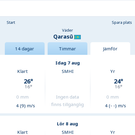
Start
Spara plats
Väder
Qarasū
14 dagar
Timmar
Jämför
Idag 7 aug
Klart
SMHI
Yr
26
°
24
°
16
°
16
°
0
mm
Ingen data
0
mm
finns tillgänglig
4 (9) m/s
4 (- -) m/s
Lör 8 aug
Klart
SMHI
Yr