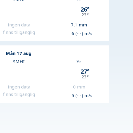
26
°
23
°
Ingen data
7,1
mm
finns tillgänglig
6 (- -) m/s
Mån 17 aug
SMHI
Yr
27
°
23
°
Ingen data
0
mm
finns tillgänglig
5 (- -) m/s