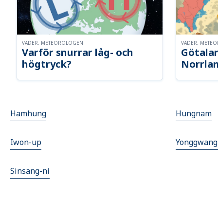
VÄDER, METEOROLOGEN
VÄDER, METE
Varför snurrar låg- och
Götalan
högtryck?
Norrla
Hamhung
Hungnam
Iwon-up
Yonggwang
Sinsang-ni