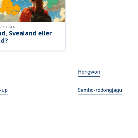
OROLOGEN
d, Svealand eller
nd?
Hongwon
-up
Samho-rodongjagu