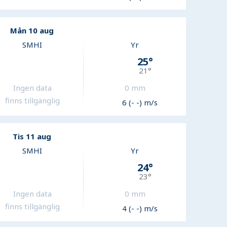
Mån 10 aug
SMHI
Yr
25
°
21
°
Ingen data
0
mm
finns tillgänglig
6 (- -) m/s
Tis 11 aug
SMHI
Yr
24
°
23
°
Ingen data
0
mm
finns tillgänglig
4 (- -) m/s