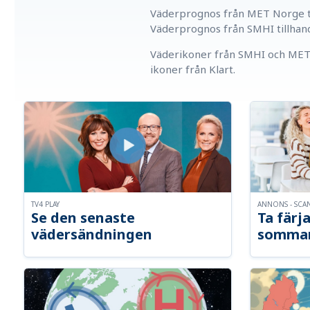
Väderprognos från MET Norge ti
Väderprognos från SMHI tillhan
Väderikoner från SMHI och MET 
ikoner från Klart.
TV4 PLAY
ANNONS - SCA
Se den senaste
Ta färja
vädersändningen
somma