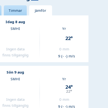
Timmar
Jämför
Idag 8 aug
SMHI
Yr
22
°
Ingen data
0
mm
finns tillgänglig
9 (- -) m/s
Sön 9 aug
SMHI
Yr
24
°
22
°
Ingen data
0
mm
finns tillgänglig
9 (- -) m/s