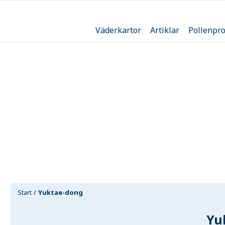
Väderkartor
Artiklar
Pollenpr
Start
Yuktae-dong
Yu