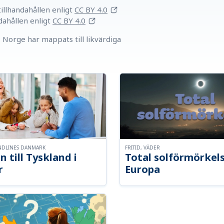
llhandahållen
enligt
CC BY 4.0
dahållen
enligt
CC BY 4.0
Norge har mappats till likvärdiga
NDLINES DANMARK
FRITID, VÄDER
n till Tyskland i
Total solförmörkel
r
Europa