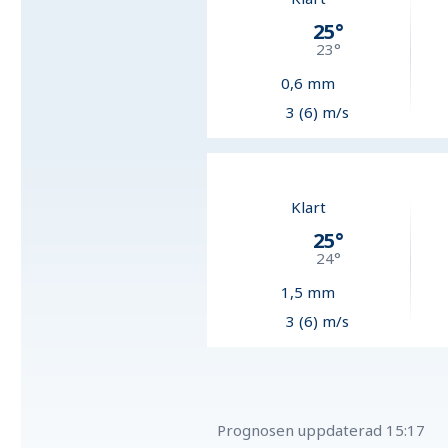
25
°
23
°
0,6
mm
3 (6) m/s
Klart
25
°
24
°
1,5
mm
3 (6) m/s
Prognosen uppdaterad
15:17