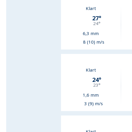
Klart
27
°
24
°
6,3
mm
8 (10) m/s
Klart
24
°
23
°
1,6
mm
3 (9) m/s
Klart