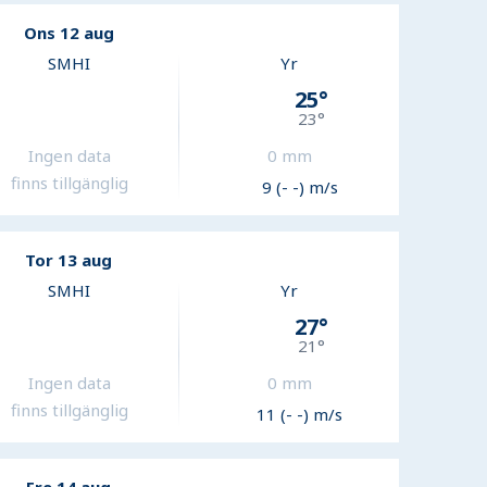
Ons 12 aug
SMHI
Yr
25
°
23
°
Ingen data
0
mm
finns tillgänglig
9 (- -) m/s
Tor 13 aug
SMHI
Yr
27
°
21
°
Ingen data
0
mm
finns tillgänglig
11 (- -) m/s