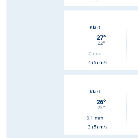
Klart
27
°
22
°
0
mm
4 (5) m/s
Klart
26
°
23
°
0,1
mm
3 (5) m/s