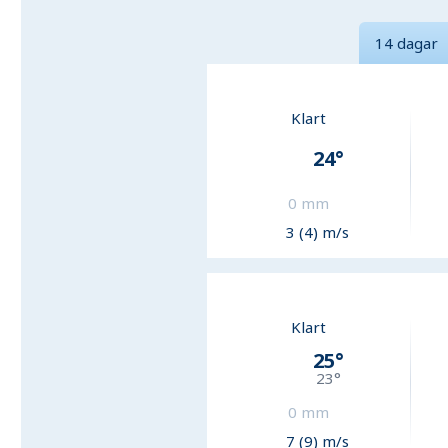
14 dagar
Klart
24
°
0
mm
3 (4) m/s
Klart
25
°
23
°
0
mm
7 (9) m/s