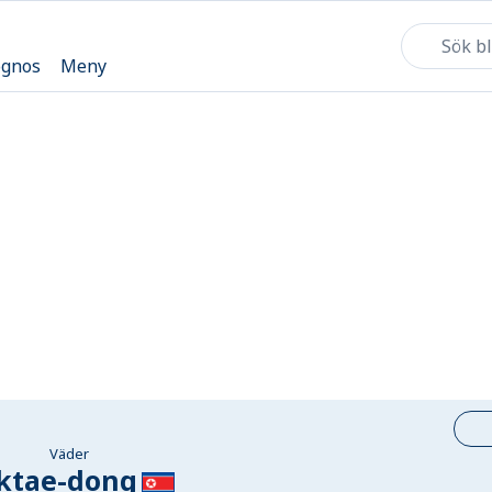
ognos
Meny
Väder
ktae-dong