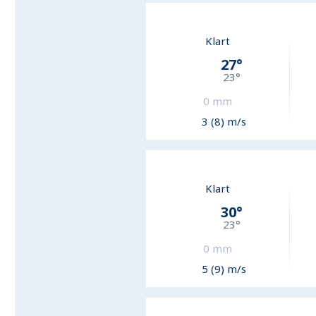
Klart
27
°
23
°
0
mm
3 (8) m/s
Klart
30
°
23
°
0
mm
5 (9) m/s