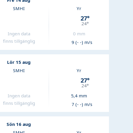
Fre 14 aug
SMHI
Yr
27
°
24
°
Ingen data
0
mm
finns tillgänglig
9 (- -) m/s
Lör 15 aug
SMHI
Yr
27
°
24
°
Ingen data
5,4
mm
finns tillgänglig
7 (- -) m/s
Sön 16 aug
SMHI
Yr