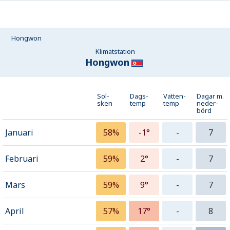
Hongwon
Klimatstation
Hongwon
Sol-
Dags-
Vatten-
Dagar m.
sken
temp
temp
neder­
börd
Januari
58%
-1°
-
7
Februari
59%
2°
-
7
Mars
59%
9°
-
7
April
57%
17°
-
8