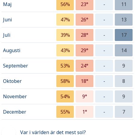
Maj
56%
23°
-
11
Juni
47%
26°
-
13
Juli
39%
28°
-
17
Augusti
43%
29°
-
14
September
53%
24°
-
9
Oktober
58%
18°
-
8
November
54%
9°
-
9
December
55%
1°
-
7
Var i världen är det mest sol?