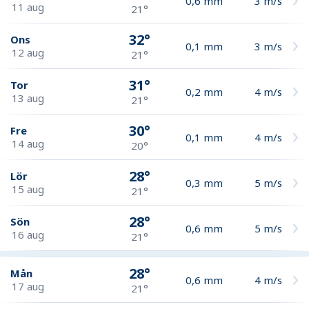
0,6
mm
3
m/s
11 aug
21°
32°
Ons
0,1
mm
3
m/s
12 aug
21°
31°
Tor
0,2
mm
4
m/s
13 aug
21°
30°
Fre
0,1
mm
4
m/s
14 aug
20°
28°
Lör
0,3
mm
5
m/s
15 aug
21°
28°
Sön
0,6
mm
5
m/s
16 aug
21°
28°
Mån
0,6
mm
4
m/s
17 aug
21°