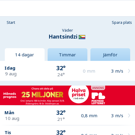
Start
Spara plats
Väder
Hantsindzi
14 dagar
Timmar
Jämför
32°
Idag
0
mm
3
m/s
9 aug
24°
32°
Mån
0,8
mm
3
m/s
10 aug
21°
32°
Tis