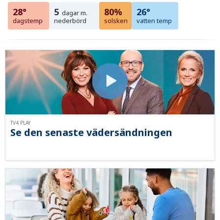
28°
5
80%
26°
dagar m.
dagstemp
nederbörd
solsken
vatten temp
TV4 PLAY
Se den senaste vädersändningen