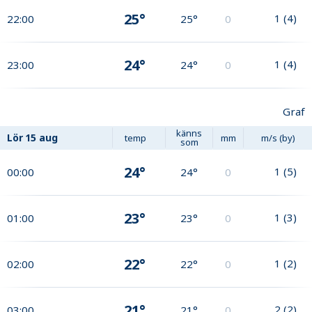
25°
1
(
4
)
22:00
25°
0
24°
1
(
4
)
23:00
24°
0
Graf
känns
Lör
15 aug
temp
mm
m/s (by)
som
24°
1
(
5
)
00:00
24°
0
23°
1
(
3
)
01:00
23°
0
22°
1
(
2
)
02:00
22°
0
21°
2
(
2
)
03:00
21°
0