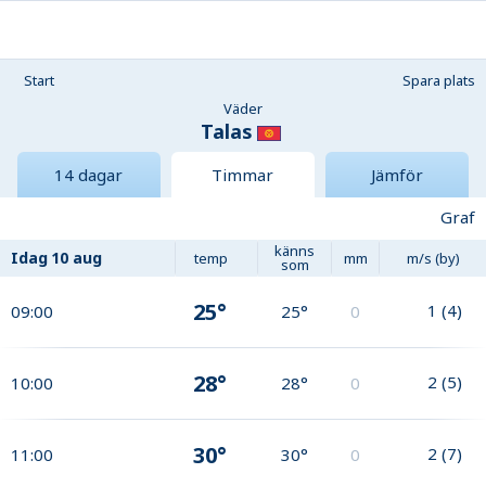
Start
Spara plats
Väder
Talas
14 dagar
Timmar
Jämför
Graf
känns
Idag
10 aug
temp
mm
m/s (by)
som
25°
1
(
4
)
09:00
25°
0
28°
2
(
5
)
10:00
28°
0
30°
2
(
7
)
11:00
30°
0