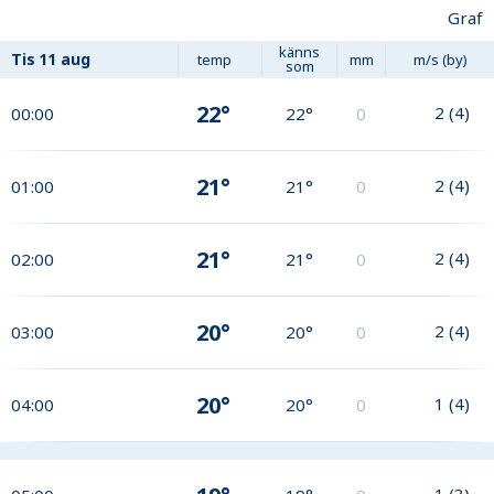
Graf
känns
Tis
11 aug
temp
mm
m/s (by)
som
22°
2
(
4
)
00:00
22°
0
21°
2
(
4
)
01:00
21°
0
21°
2
(
4
)
02:00
21°
0
20°
2
(
4
)
03:00
20°
0
20°
1
(
4
)
04:00
20°
0
1
(
3
)