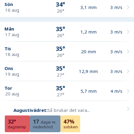
34°
Sön
3,1
mm
3
m/s
16 aug
26°
35°
Mån
1,2
mm
3
m/s
17 aug
26°
35°
Tis
20
mm
3
m/s
18 aug
26°
35°
Ons
12,9
mm
3
m/s
19 aug
27°
35°
Tor
5,7
mm
4
m/s
20 aug
27°
Augustivädret:
Så brukar det vara...
32°
17
47%
dagar m.
dagstemp
nederbörd
solsken