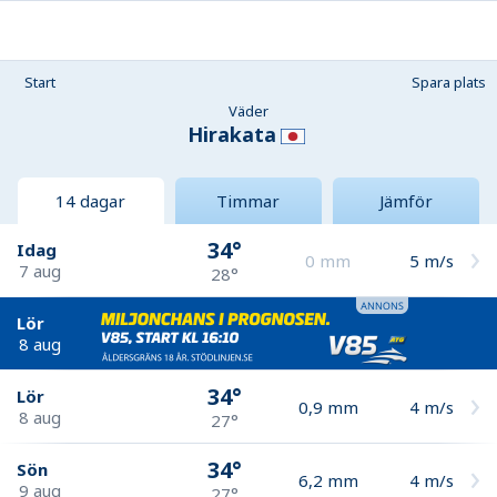
Start
Spara plats
Väder
Hirakata
14 dagar
Timmar
Jämför
34°
Idag
0
mm
5
m/s
7 aug
28°
Lör
8 aug
34°
Lör
0,9
mm
4
m/s
8 aug
27°
34°
Sön
6,2
mm
4
m/s
9 aug
27°