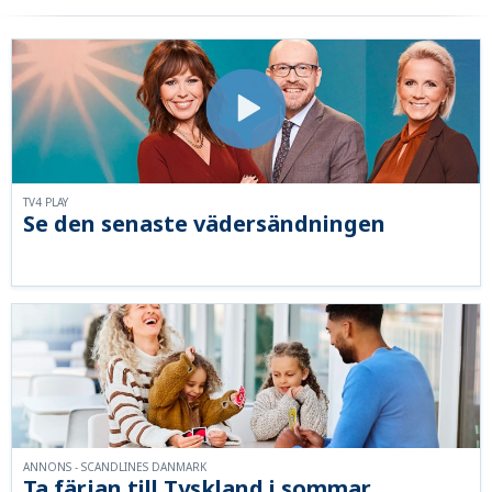
TV4 PLAY
Se den senaste vädersändningen
ANNONS - SCANDLINES DANMARK
Ta färjan till Tyskland i sommar