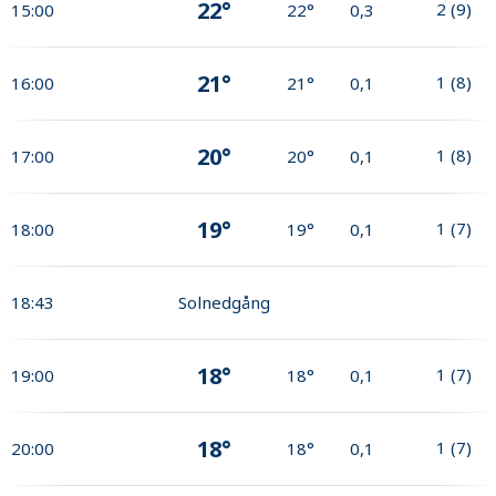
22°
2
(
9
)
15:00
22°
0,3
21°
1
(
8
)
16:00
21°
0,1
20°
1
(
8
)
17:00
20°
0,1
19°
1
(
7
)
18:00
19°
0,1
18:43
Solnedgång
18°
1
(
7
)
19:00
18°
0,1
18°
1
(
7
)
20:00
18°
0,1