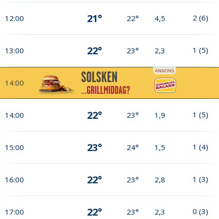
21°
2
(
6
)
12:00
22°
4,5
22°
1
(
5
)
13:00
23°
2,3
14:00
22°
1
(
5
)
14:00
23°
1,9
23°
1
(
4
)
15:00
24°
1,5
22°
1
(
3
)
16:00
23°
2,8
22°
0
(
3
)
17:00
23°
2,3