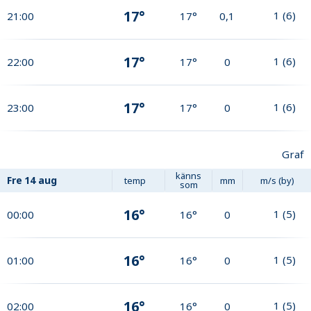
17°
1
(
6
)
21:00
17°
0,1
17°
1
(
6
)
22:00
17°
0
17°
1
(
6
)
23:00
17°
0
Graf
känns
Fre
14 aug
temp
mm
m/s (by)
som
16°
1
(
5
)
00:00
16°
0
16°
1
(
5
)
01:00
16°
0
16°
1
(
5
)
02:00
16°
0