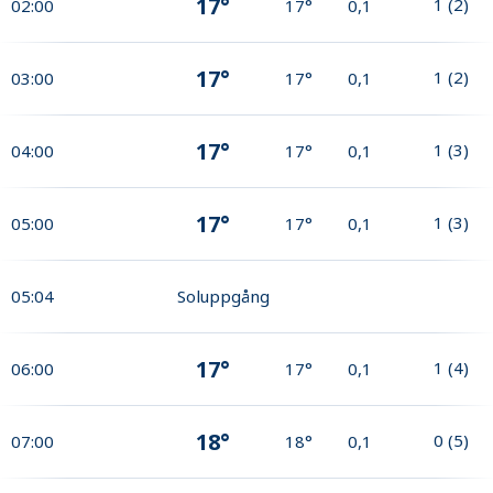
17°
1
(
2
)
02:00
17°
0,1
17°
1
(
2
)
03:00
17°
0,1
17°
1
(
3
)
04:00
17°
0,1
17°
1
(
3
)
05:00
17°
0,1
05:04
Soluppgång
17°
1
(
4
)
06:00
17°
0,1
18°
0
(
5
)
07:00
18°
0,1