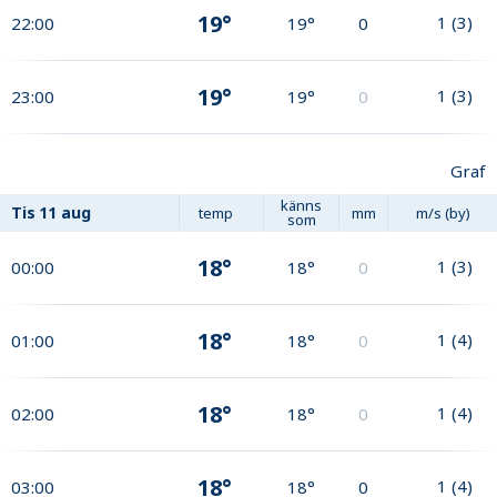
19°
1
(
3
)
22:00
19°
0
19°
1
(
3
)
23:00
19°
0
Graf
känns
Tis
11 aug
temp
mm
m/s (by)
som
18°
1
(
3
)
00:00
18°
0
18°
1
(
4
)
01:00
18°
0
18°
1
(
4
)
02:00
18°
0
18°
1
(
4
)
03:00
18°
0