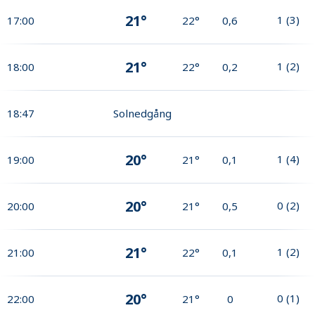
21°
1
(
3
)
17:00
22°
0,6
21°
1
(
2
)
18:00
22°
0,2
18:47
Solnedgång
20°
1
(
4
)
19:00
21°
0,1
20°
0
(
2
)
20:00
21°
0,5
21°
1
(
2
)
21:00
22°
0,1
20°
0
(
1
)
22:00
21°
0