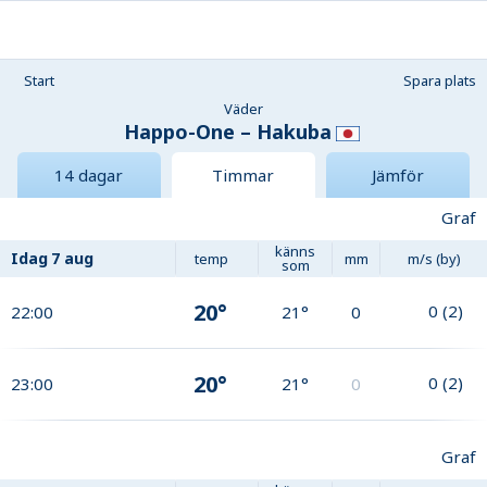
Start
Spara plats
Väder
Happo-One – Hakuba
14 dagar
Timmar
Jämför
Graf
känns
Idag
7 aug
temp
mm
m/s (by)
som
20°
0
(
2
)
22:00
21°
0
20°
0
(
2
)
23:00
21°
0
Graf