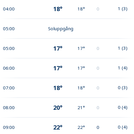
18°
1
(
3
)
04:00
18°
0
05:00
Soluppgång
17°
1
(
3
)
05:00
17°
0
17°
1
(
4
)
06:00
17°
0
18°
0
(
3
)
07:00
18°
0
20°
0
(
4
)
08:00
21°
0
22°
0
(
4
)
09:00
22°
0