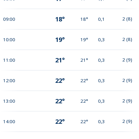
18°
2
(
8
)
09:00
18°
0,1
19°
2
(
8
)
10:00
19°
0,3
21°
2
(
9
)
11:00
21°
0,3
22°
2
(
9
)
12:00
22°
0,3
22°
2
(
9
)
13:00
22°
0,3
22°
2
(
9
)
14:00
22°
0,3