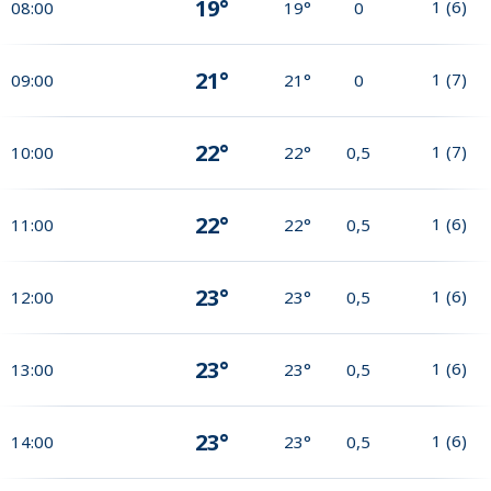
19°
1
(
6
)
08:00
19°
0
21°
1
(
7
)
09:00
21°
0
22°
1
(
7
)
10:00
22°
0,5
22°
1
(
6
)
11:00
22°
0,5
23°
1
(
6
)
12:00
23°
0,5
23°
1
(
6
)
13:00
23°
0,5
23°
1
(
6
)
14:00
23°
0,5