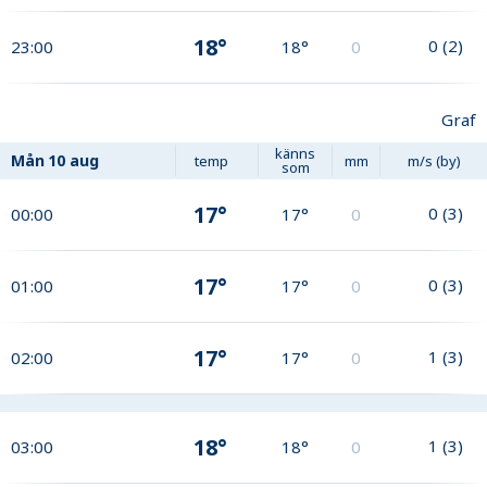
18°
0
(
2
)
23:00
18°
0
Graf
känns
Mån
10 aug
temp
mm
m/s (by)
som
17°
0
(
3
)
00:00
17°
0
17°
0
(
3
)
01:00
17°
0
17°
1
(
3
)
02:00
17°
0
18°
1
(
3
)
03:00
18°
0