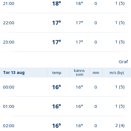
18°
1
(
5
)
21:00
18°
0
17°
1
(
5
)
22:00
17°
0
17°
1
(
5
)
23:00
17°
0
Graf
känns
Tor
13 aug
temp
mm
m/s (by)
som
16°
1
(
5
)
00:00
16°
0
16°
1
(
5
)
01:00
16°
0
16°
2
(
4
)
02:00
16°
0