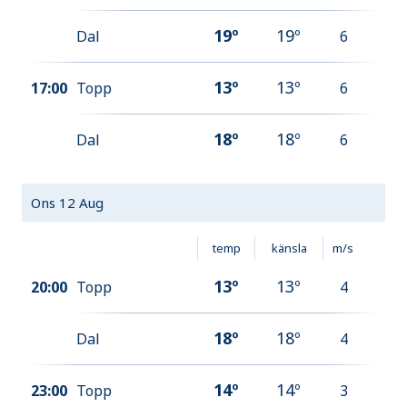
19
º
19
º
Dal
6
13
º
13
º
17:00
Topp
6
18
º
18
º
Dal
6
Ons 12 Aug
temp
känsla
m/s
13
º
13
º
20:00
Topp
4
18
º
18
º
Dal
4
14
º
14
º
23:00
Topp
3