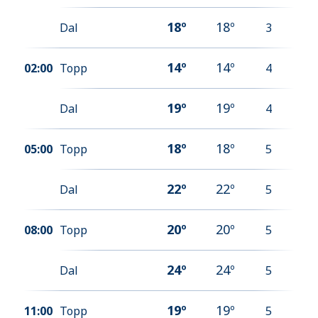
18
º
18
º
Dal
3
14
º
14
º
02:00
Topp
4
19
º
19
º
Dal
4
18
º
18
º
05:00
Topp
5
22
º
22
º
Dal
5
20
º
20
º
08:00
Topp
5
24
º
24
º
Dal
5
19
º
19
º
11:00
Topp
5