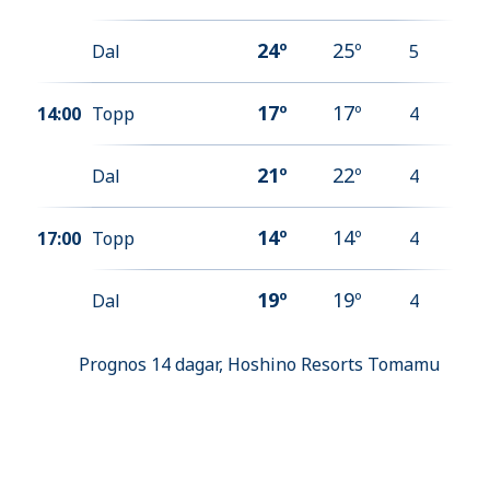
24
º
25
º
Dal
5
17
º
17
º
14:00
Topp
4
21
º
22
º
Dal
4
14
º
14
º
17:00
Topp
4
19
º
19
º
Dal
4
Prognos 14 dagar,
Hoshino Resorts Tomamu