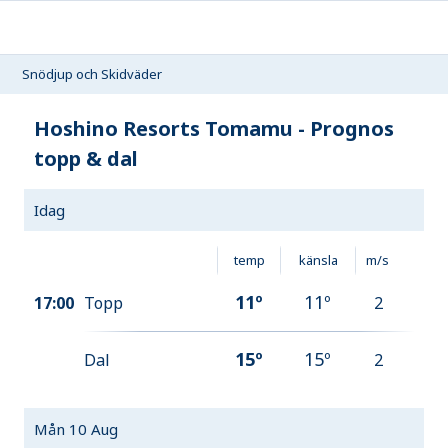
Snödjup och Skidväder
Hoshino Resorts Tomamu
- Prognos
topp & dal
Idag
temp
känsla
m/s
11
º
11
º
17:00
Topp
2
15
º
15
º
Dal
2
Mån 10 Aug