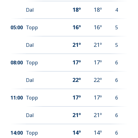
18
º
18
º
Dal
4
16
º
16
º
05:00
Topp
5
21
º
21
º
Dal
5
17
º
17
º
08:00
Topp
6
22
º
22
º
Dal
6
17
º
17
º
11:00
Topp
6
21
º
21
º
Dal
6
14
º
14
º
14:00
Topp
6