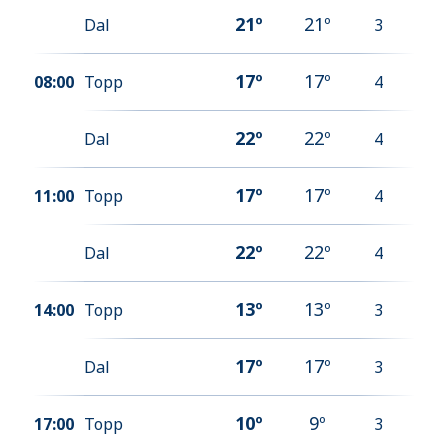
21
º
21
º
Dal
3
17
º
17
º
08:00
Topp
4
22
º
22
º
Dal
4
17
º
17
º
11:00
Topp
4
22
º
22
º
Dal
4
13
º
13
º
14:00
Topp
3
17
º
17
º
Dal
3
10
º
9
º
17:00
Topp
3