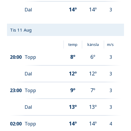
14
º
14
º
Dal
3
Tis 11 Aug
temp
känsla
m/s
8
º
6
º
20:00
Topp
3
12
º
12
º
Dal
3
9
º
7
º
23:00
Topp
3
13
º
13
º
Dal
3
14
º
14
º
02:00
Topp
4