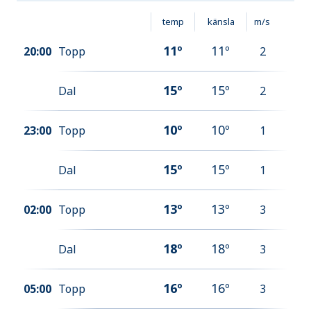
temp
känsla
m/s
11
º
11
º
20:00
Topp
2
15
º
15
º
Dal
2
10
º
10
º
23:00
Topp
1
15
º
15
º
Dal
1
13
º
13
º
02:00
Topp
3
18
º
18
º
Dal
3
16
º
16
º
05:00
Topp
3