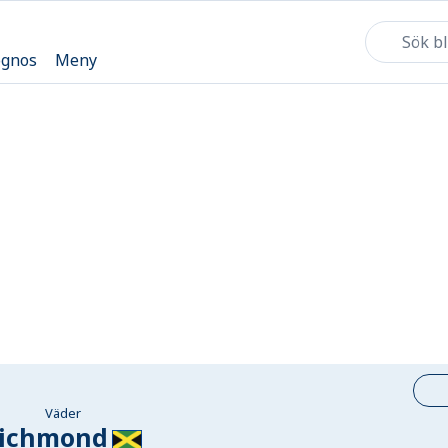
ognos
Meny
Väder
ichmond