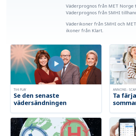
Väderprognos från MET Norge ti
Väderprognos från SMHI tillhan
Väderikoner från SMHI och MET 
ikoner från Klart.
TV4 PLAY
ANNONS - SCA
Se den senaste
Ta färja
vädersändningen
somma