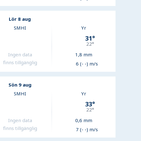
Lör 8 aug
SMHI
Yr
31
°
22
°
Ingen data
1,8
mm
finns tillgänglig
6 (- -) m/s
Sön 9 aug
SMHI
Yr
33
°
22
°
Ingen data
0,6
mm
finns tillgänglig
7 (- -) m/s