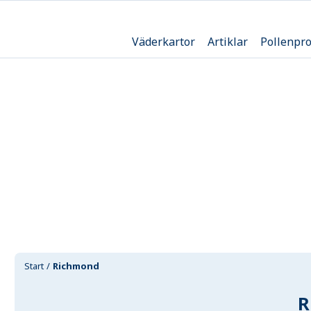
Väderkartor
Artiklar
Pollenpr
Start
Richmond
R