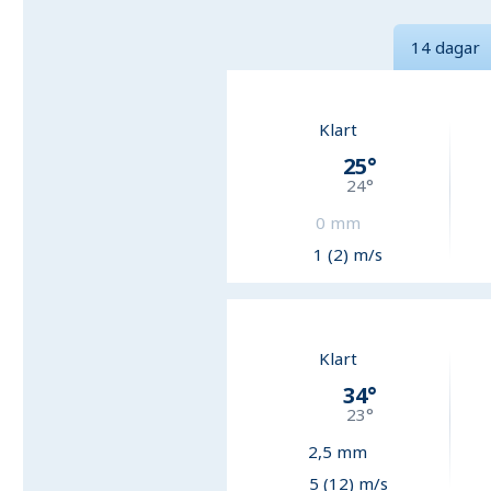
14 dagar
Klart
25
°
24
°
0
mm
1 (2) m/s
Klart
34
°
23
°
2,5
mm
5 (12) m/s