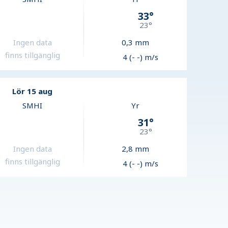
33
°
23
°
Ingen data
0,3
mm
finns tillgänglig
4 (- -) m/s
Lör 15 aug
SMHI
Yr
31
°
23
°
Ingen data
2,8
mm
finns tillgänglig
4 (- -) m/s