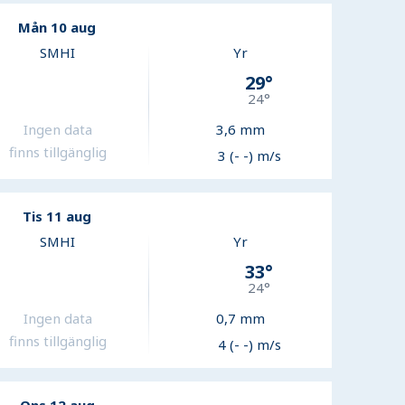
Mån 10 aug
SMHI
Yr
29
°
24
°
Ingen data
3,6
mm
finns tillgänglig
3 (- -) m/s
Tis 11 aug
SMHI
Yr
33
°
24
°
Ingen data
0,7
mm
finns tillgänglig
4 (- -) m/s