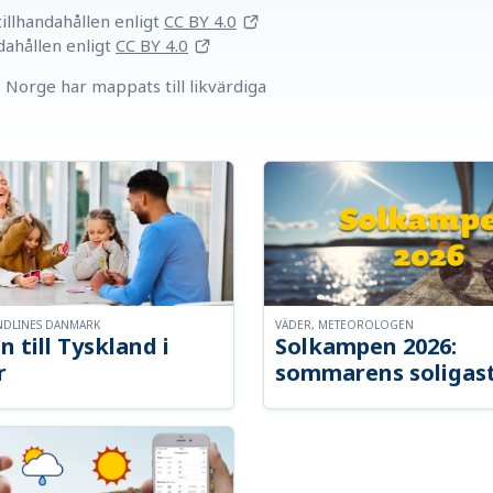
llhandahållen
enligt
CC BY 4.0
dahållen
enligt
CC BY 4.0
Norge har mappats till likvärdiga
NDLINES DANMARK
VÄDER, METEOROLOGEN
n till Tyskland i
Solkampen 2026:
r
sommarens soligast