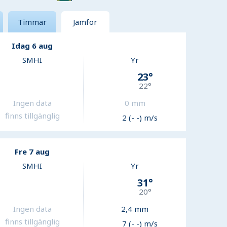
Timmar
Jämför
Idag 6 aug
SMHI
Yr
23
°
22
°
Ingen data
0
mm
finns tillgänglig
2 (- -) m/s
Fre 7 aug
SMHI
Yr
31
°
20
°
Ingen data
2,4
mm
finns tillgänglig
7 (- -) m/s