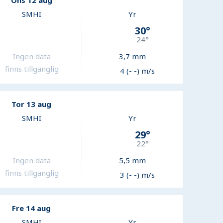
Ons 12 aug
SMHI
Yr
30
°
24
°
Ingen data
3,7
mm
finns tillgänglig
4 (- -) m/s
Tor 13 aug
SMHI
Yr
29
°
22
°
Ingen data
5,5
mm
finns tillgänglig
3 (- -) m/s
Fre 14 aug
SMHI
Yr