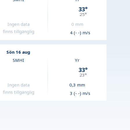
33
°
25
°
Ingen data
0
mm
finns tillgänglig
4 (- -) m/s
Sön 16 aug
SMHI
Yr
33
°
23
°
Ingen data
0,3
mm
finns tillgänglig
3 (- -) m/s