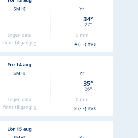
Tor 13 aug
SMHI
Yr
34
°
27
°
Ingen data
0
mm
finns tillgänglig
4 (- -) m/s
Fre 14 aug
SMHI
Yr
35
°
26
°
Ingen data
0
mm
finns tillgänglig
3 (- -) m/s
Lör 15 aug
SMHI
Yr