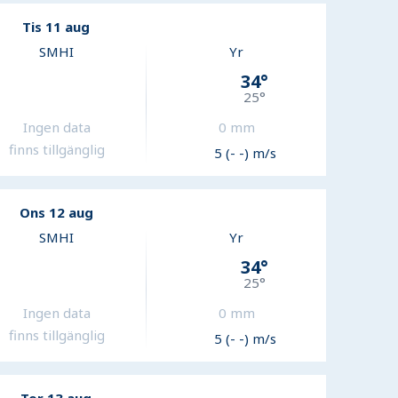
Tis 11 aug
SMHI
Yr
34
°
25
°
Ingen data
0
mm
finns tillgänglig
5 (- -) m/s
Ons 12 aug
SMHI
Yr
34
°
25
°
Ingen data
0
mm
finns tillgänglig
5 (- -) m/s