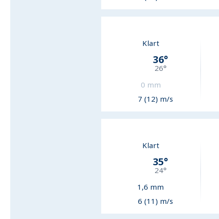
Klart
36
°
26
°
0
mm
7 (12) m/s
Klart
35
°
24
°
1,6
mm
6 (11) m/s