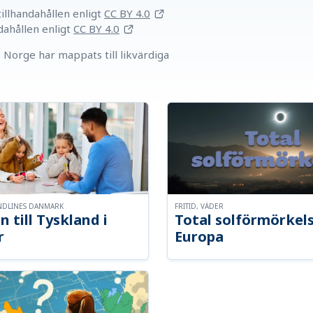
llhandahållen
enligt
CC BY 4.0
dahållen
enligt
CC BY 4.0
Norge har mappats till likvärdiga
NDLINES DANMARK
FRITID, VÄDER
n till Tyskland i
Total solförmörkel
r
Europa