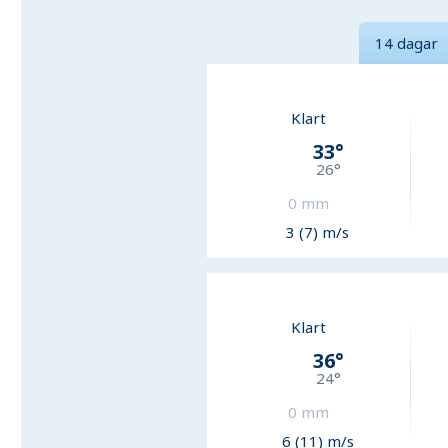
14 dagar
Klart
33
°
26
°
0
mm
3 (7) m/s
Klart
36
°
24
°
0
mm
6 (11) m/s