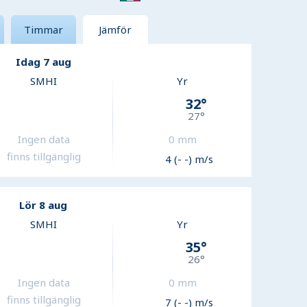
Timmar
Jämför
Idag 7 aug
SMHI
Yr
32
°
27
°
Ingen data
0
mm
finns tillgänglig
4 (- -) m/s
Lör 8 aug
SMHI
Yr
35
°
26
°
Ingen data
0
mm
finns tillgänglig
7 (- -) m/s