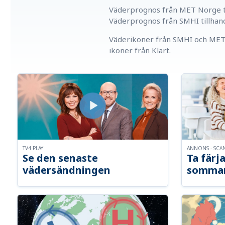
Väderprognos från MET Norge ti
Väderprognos från SMHI tillhan
Väderikoner från SMHI och MET 
ikoner från Klart.
TV4 PLAY
ANNONS - SCA
Se den senaste
Ta färja
vädersändningen
somma