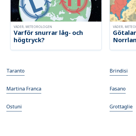
VÄDER, METEOROLOGEN
VÄDER, METE
Varför snurrar låg- och
Götalan
högtryck?
Norrla
Taranto
Brindisi
Martina Franca
Fasano
Ostuni
Grottaglie