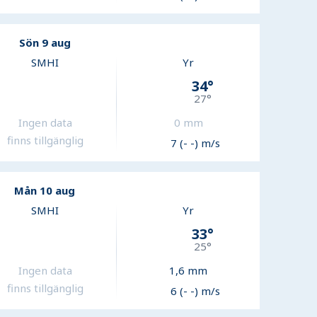
Sön 9 aug
SMHI
Yr
34
°
27
°
Ingen data
0
mm
finns tillgänglig
7 (- -) m/s
Mån 10 aug
SMHI
Yr
33
°
25
°
Ingen data
1,6
mm
finns tillgänglig
6 (- -) m/s