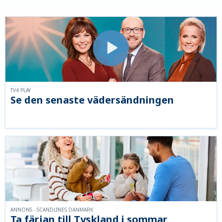
TV4 PLAY
Se den senaste vädersändningen
ANNONS - SCANDLINES DANMARK
Ta färjan till Tyskland i sommar