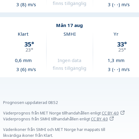
finns tillgänglig
3 (8) m/s
3 (- -) m/s
Mån 17 aug
Klart
SMHI
Yr
35
°
33
°
23
°
25
°
0,6
mm
Ingen data
1,3
mm
finns tillgänglig
3 (6) m/s
3 (- -) m/s
Prognosen uppdaterad
08:52
Väderprognos från MET Norge tillhandahållen
enligt
CC BY 4.0
Väderprognos från SMHI tillhandahållen
enligt
CC BY 4.0
Väderikoner från SMHI och MET Norge har mappats till
likvärdiga ikoner från Klart.