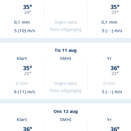
35
°
35
°
24
°
23
°
0,1
mm
Ingen data
0,1
mm
finns tillgänglig
5 (10) m/s
5 (- -) m/s
Tis 11 aug
Klart
SMHI
Yr
35
°
36
°
23
°
23
°
0
mm
Ingen data
0
mm
finns tillgänglig
6 (11) m/s
5 (- -) m/s
Ons 12 aug
Klart
SMHI
Yr
36
°
36
°