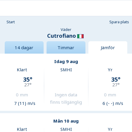
Start
Spara plats
Väder
Cutrofiano
14 dagar
Timmar
Jämför
Idag 9 aug
Klart
SMHI
Yr
35
°
35
°
27
°
27
°
0
mm
Ingen data
0
mm
finns tillgänglig
7 (11) m/s
6 (- -) m/s
Mån 10 aug
Klart
SMHI
Yr