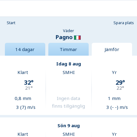
Start
Spara plats
Väder
Pagno
14 dagar
Timmar
Jämför
Idag 8 aug
Klart
SMHI
Yr
32
°
29
°
21
°
22
°
0,8
mm
Ingen data
1
mm
finns tillgänglig
3 (7) m/s
3 (- -) m/s
Sön 9 aug
Klart
SMHI
Yr