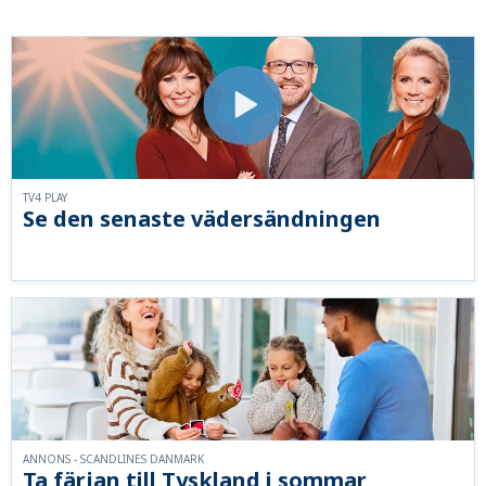
TV4 PLAY
Se den senaste vädersändningen
ANNONS - SCANDLINES DANMARK
Ta färjan till Tyskland i sommar