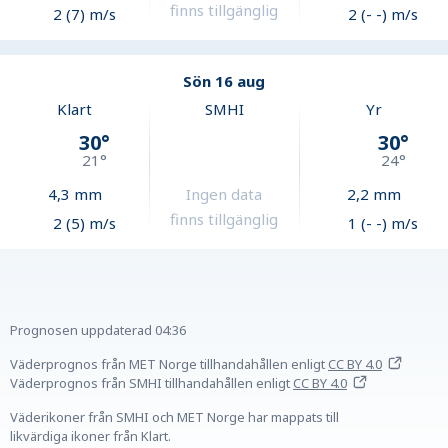
finns tillgänglig
2 (7) m/s
2 (- -) m/s
Sön 16 aug
Klart
SMHI
Yr
30
°
30
°
21
°
24
°
4,3
mm
Ingen data
2,2
mm
finns tillgänglig
2 (5) m/s
1 (- -) m/s
Prognosen uppdaterad
04:36
Väderprognos från MET Norge tillhandahållen
enligt
CC BY 4.0
Väderprognos från SMHI tillhandahållen
enligt
CC BY 4.0
Väderikoner från SMHI och MET Norge har mappats till
likvärdiga ikoner från Klart.