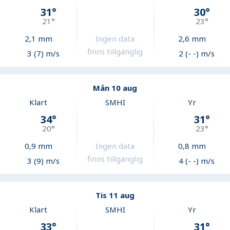
31
°
30
°
21
°
23
°
2,1
mm
Ingen data
2,6
mm
finns tillgänglig
3 (7) m/s
2 (- -) m/s
Mån 10 aug
Klart
SMHI
Yr
34
°
31
°
20
°
23
°
0,9
mm
Ingen data
0,8
mm
finns tillgänglig
3 (9) m/s
4 (- -) m/s
Tis 11 aug
Klart
SMHI
Yr
33
°
31
°