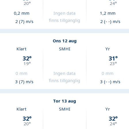
20
°
24
°
0,2
mm
Ingen data
1,2
mm
finns tillgänglig
2 (7) m/s
2 (- -) m/s
Ons 12 aug
Klart
SMHI
Yr
32
°
31
°
19
°
23
°
0
mm
Ingen data
0
mm
finns tillgänglig
3 (7) m/s
3 (- -) m/s
Tor 13 aug
Klart
SMHI
Yr
32
°
32
°
20
°
24
°