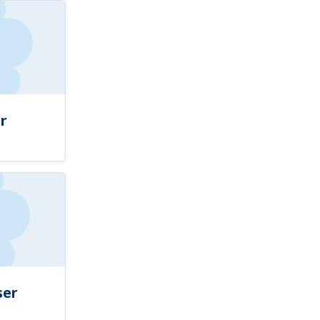
r
ser