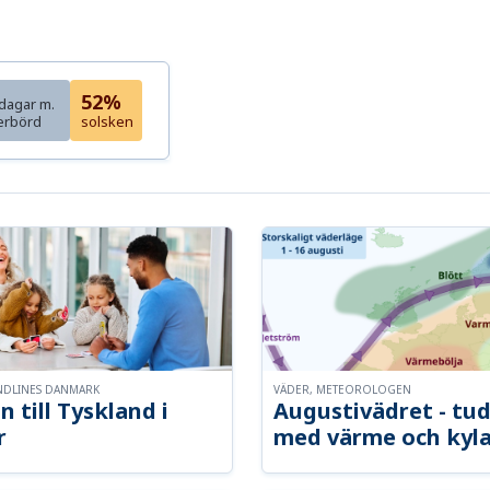
52%
dagar m.
erbörd
solsken
NDLINES DANMARK
VÄDER, METEOROLOGEN
n till Tyskland i
Augustivädret - tud
r
med värme och kyl