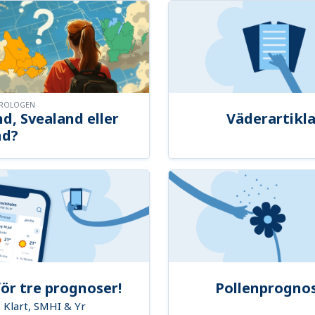
OROLOGEN
d, Svealand eller
Väderartikla
nd?
ör tre prognoser!
Pollenprogno
Klart, SMHI & Yr