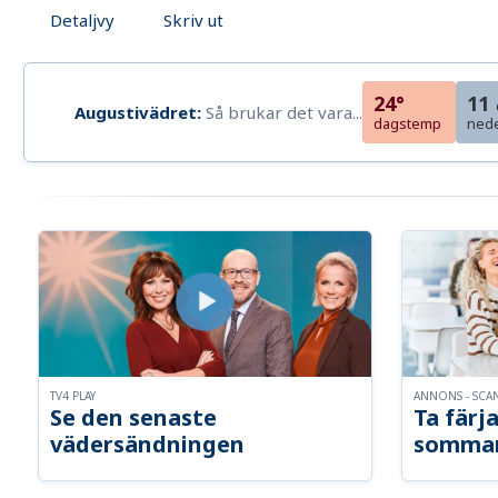
Detaljvy
Skriv ut
24°
11
Augustivädret:
Så brukar det vara...
dagstemp
ned
TV4 PLAY
ANNONS - SCA
Se den senaste
Ta färja
vädersändningen
somma