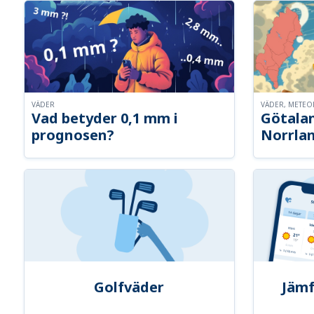
VÄDER
VÄDER, METE
Vad betyder 0,1 mm i
Götalan
prognosen?
Norrla
Golfväder
Jämf