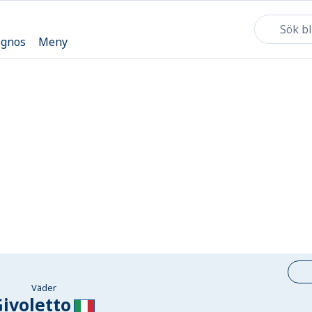
ognos
Meny
Väder
ivoletto