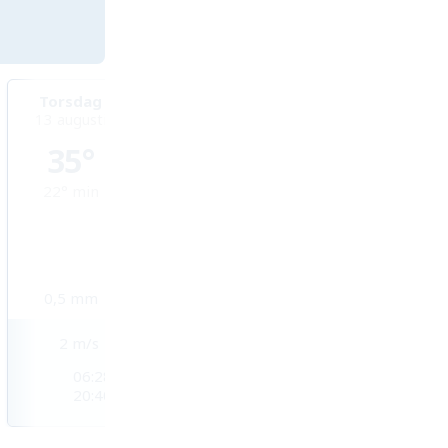
Torsdag
Fredag
Lördag
13 augusti
14 augusti
15 augusti
35°
32°
31°
22°
min
21°
min
21°
min
0,5
mm
1,1
mm
1,5
mm
2
m/s
2
m/s
2
m/s
06:28
06:29
06:30
20:40
20:39
20:37