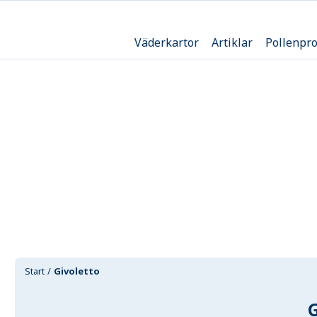
Väderkartor
Artiklar
Pollenpr
Start
Givoletto
G