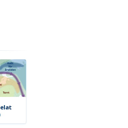
elat
a