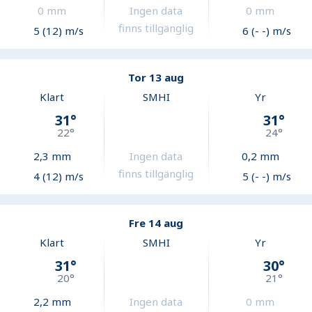
0
mm
Ingen data
0
mm
finns tillgänglig
5 (12) m/s
6 (- -) m/s
Tor 13 aug
Klart
SMHI
Yr
31
°
31
°
22
°
24
°
2,3
mm
Ingen data
0,2
mm
finns tillgänglig
4 (12) m/s
5 (- -) m/s
Fre 14 aug
Klart
SMHI
Yr
31
°
30
°
20
°
21
°
2,2
mm
Ingen data
0
mm