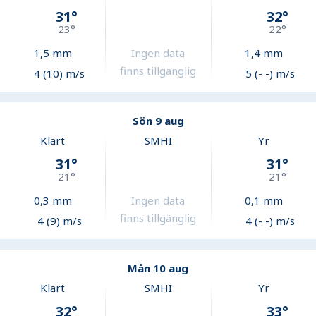
31
°
32
°
23
°
22
°
1,5
mm
Ingen data
1,4
mm
finns tillgänglig
4 (10) m/s
5 (- -) m/s
Sön 9 aug
Klart
SMHI
Yr
31
°
31
°
21
°
21
°
0,3
mm
Ingen data
0,1
mm
finns tillgänglig
4 (9) m/s
4 (- -) m/s
Mån 10 aug
Klart
SMHI
Yr
32
°
33
°