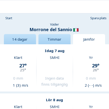
Start
Spara plats
Väder
Morrone del Sannio
14 dagar
Timmar
Jämför
Idag 7 aug
Klart
SMHI
Yr
27
°
29
°
25
°
26
°
0
mm
Ingen data
0
mm
finns tillgänglig
1 (3) m/s
2 (- -) m/s
Lör 8 aug
Klart
SMHI
Yr