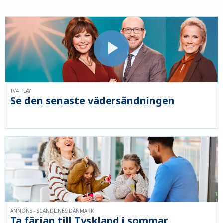
TV4 PLAY
Se den senaste vädersändningen
ANNONS - SCANDLINES DANMARK
Ta färjan till Tyskland i sommar