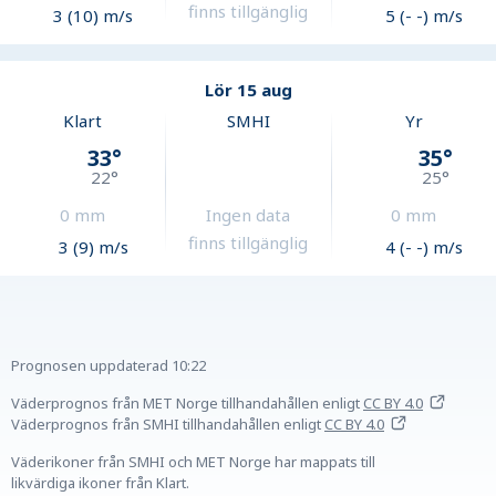
finns tillgänglig
3 (10) m/s
5 (- -) m/s
Lör 15 aug
Klart
SMHI
Yr
33
°
35
°
22
°
25
°
0
mm
Ingen data
0
mm
finns tillgänglig
3 (9) m/s
4 (- -) m/s
Prognosen uppdaterad
10:22
Väderprognos från MET Norge tillhandahållen
enligt
CC BY 4.0
Väderprognos från SMHI tillhandahållen
enligt
CC BY 4.0
Väderikoner från SMHI och MET Norge har mappats till
likvärdiga ikoner från Klart.