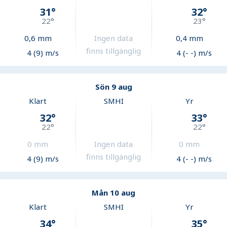
31
°
32
°
22
°
23
°
0,6
mm
Ingen data
0,4
mm
finns tillgänglig
4 (9) m/s
4 (- -) m/s
Sön 9 aug
Klart
SMHI
Yr
32
°
33
°
22
°
22
°
0
mm
Ingen data
0
mm
finns tillgänglig
4 (9) m/s
4 (- -) m/s
Mån 10 aug
Klart
SMHI
Yr
34
°
35
°