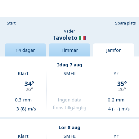
Start
Spara plats
Väder
Tavoleto
14 dagar
Timmar
Jämför
Idag 7 aug
Klart
SMHI
Yr
34
°
35
°
26
°
26
°
0,3
mm
Ingen data
0,2
mm
finns tillgänglig
3 (8) m/s
4 (- -) m/s
Lör 8 aug
Klart
SMHI
Yr