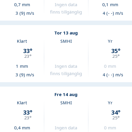
0,7
mm
Ingen data
0,1
mm
finns tillgänglig
3 (9) m/s
4 (- -) m/s
Tor 13 aug
Klart
SMHI
Yr
33
°
35
°
23
°
25
°
1
mm
Ingen data
0
mm
finns tillgänglig
3 (9) m/s
4 (- -) m/s
Fre 14 aug
Klart
SMHI
Yr
33
°
34
°
23
°
25
°
0,4
mm
Ingen data
0
mm