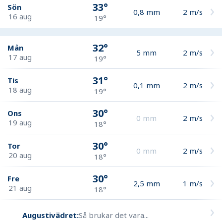
33°
Sön
0,8
mm
2
m/s
16 aug
19°
32°
Mån
5
mm
2
m/s
17 aug
19°
31°
Tis
0,1
mm
2
m/s
18 aug
19°
30°
Ons
0
mm
2
m/s
19 aug
18°
30°
Tor
0
mm
2
m/s
20 aug
18°
30°
Fre
2,5
mm
1
m/s
21 aug
18°
Augustivädret:
Så brukar det vara...