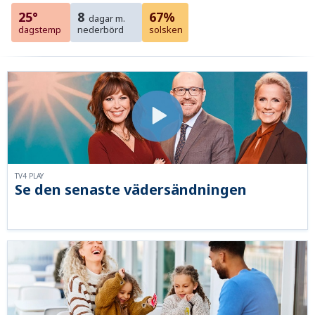
25°
8
67%
dagar m.
dagstemp
nederbörd
solsken
TV4 PLAY
Se den senaste vädersändningen