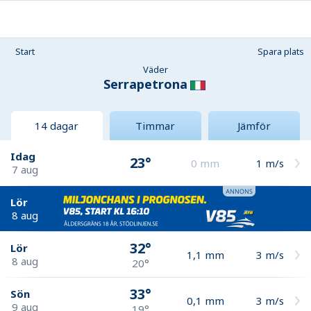
Start
Spara plats
Väder
Serrapetrona
14 dagar
Timmar
Jämför
Idag
23°
0
mm
1
m/s
7 aug
Lör
8 aug
32°
Lör
1,1
mm
3
m/s
8 aug
20°
33°
Sön
0,1
mm
3
m/s
9 aug
19°