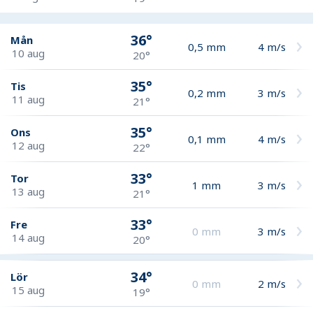
36°
Mån
0,5
mm
4
m/s
10 aug
20°
35°
Tis
0,2
mm
3
m/s
11 aug
21°
35°
Ons
0,1
mm
4
m/s
12 aug
22°
33°
Tor
1
mm
3
m/s
13 aug
21°
33°
Fre
0
mm
3
m/s
14 aug
20°
34°
Lör
0
mm
2
m/s
15 aug
19°