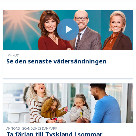
TV4 PLAY
Se den senaste vädersändningen
ANNONS - SCANDLINES DANMARK
Ta färjan till Tyskland i sommar