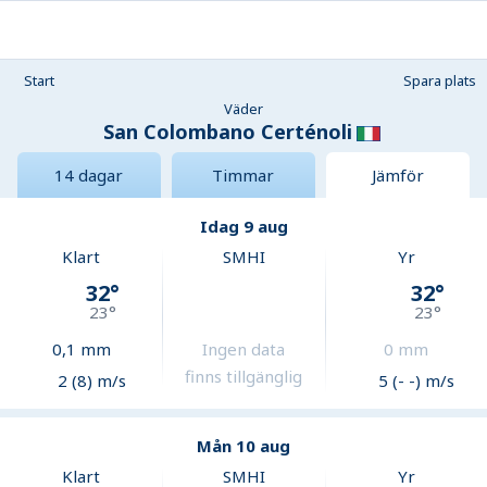
Start
Spara plats
Väder
San Colombano Certénoli
14 dagar
Timmar
Jämför
Idag 9 aug
Klart
SMHI
Yr
32
°
32
°
23
°
23
°
0,1
mm
Ingen data
0
mm
finns tillgänglig
2 (8) m/s
5 (- -) m/s
Mån 10 aug
Klart
SMHI
Yr