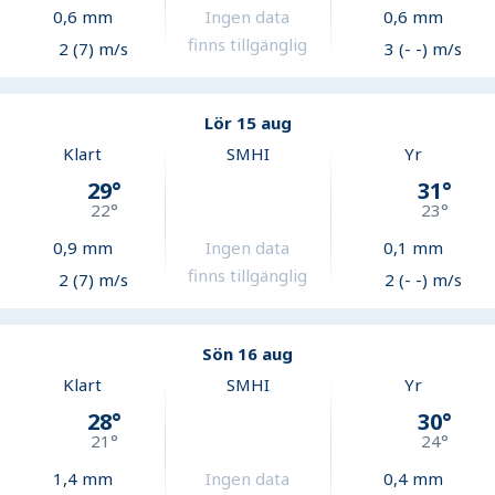
0,6
mm
Ingen data
0,6
mm
finns tillgänglig
2 (7) m/s
3 (- -) m/s
Lör 15 aug
Klart
SMHI
Yr
29
°
31
°
22
°
23
°
0,9
mm
Ingen data
0,1
mm
finns tillgänglig
2 (7) m/s
2 (- -) m/s
Sön 16 aug
Klart
SMHI
Yr
28
°
30
°
21
°
24
°
1,4
mm
Ingen data
0,4
mm