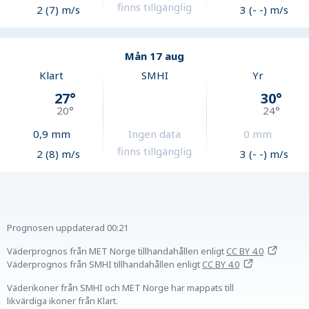
finns tillgänglig
2 (7) m/s
3 (- -) m/s
Mån 17 aug
Klart
SMHI
Yr
27
°
30
°
20
°
24
°
0,9
mm
Ingen data
0
mm
finns tillgänglig
2 (8) m/s
3 (- -) m/s
Prognosen uppdaterad
00:21
Väderprognos från MET Norge tillhandahållen
enligt
CC BY 4.0
Väderprognos från SMHI tillhandahållen
enligt
CC BY 4.0
Väderikoner från SMHI och MET Norge har mappats till
likvärdiga ikoner från Klart.