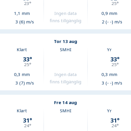
23
°
25
°
1,1
mm
Ingen data
0,9
mm
finns tillgänglig
3 (6) m/s
2 (- -) m/s
Tor 13 aug
Klart
SMHI
Yr
33
°
33
°
25
°
25
°
0,3
mm
Ingen data
0,3
mm
finns tillgänglig
3 (7) m/s
3 (- -) m/s
Fre 14 aug
Klart
SMHI
Yr
31
°
31
°
24
°
24
°