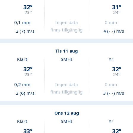
32
°
31
°
23
°
24
°
0,1
mm
Ingen data
0
mm
finns tillgänglig
2 (7) m/s
4 (- -) m/s
Tis 11 aug
Klart
SMHI
Yr
32
°
32
°
23
°
24
°
0,2
mm
Ingen data
0
mm
finns tillgänglig
2 (6) m/s
3 (- -) m/s
Ons 12 aug
Klart
SMHI
Yr
33
°
32
°