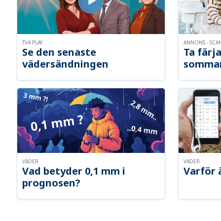
TV4 PLAY
ANNONS - SCA
Se den senaste
Ta färja
vädersändningen
somma
VÄDER
VÄDER
Vad betyder 0,1 mm i
Varför 
prognosen?