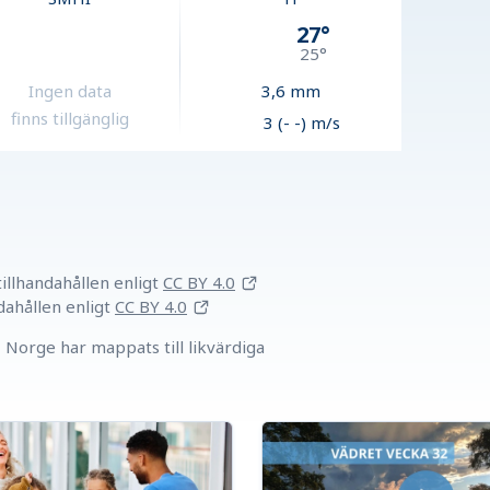
27
°
25
°
Ingen data
3,6
mm
finns tillgänglig
3 (- -) m/s
llhandahållen
enligt
CC BY 4.0
dahållen
enligt
CC BY 4.0
Norge har mappats till likvärdiga