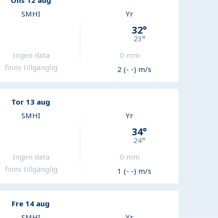
Ons 12 aug
SMHI
Yr
32
°
23
°
Ingen data
0
mm
finns tillgänglig
2 (- -) m/s
Tor 13 aug
SMHI
Yr
34
°
24
°
Ingen data
0
mm
finns tillgänglig
1 (- -) m/s
Fre 14 aug
SMHI
Yr