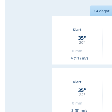
14 dagar
Klart
35
°
20
°
0
mm
4 (11) m/s
Klart
35
°
22
°
0
mm
3 (8) m/s