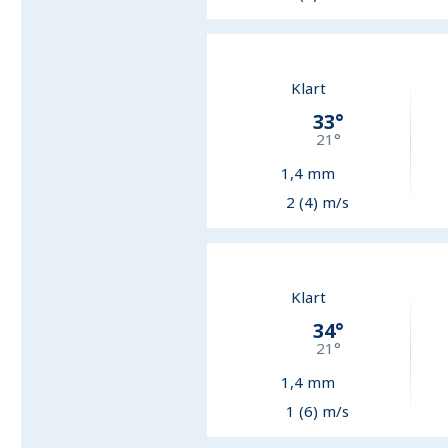
Klart
33
°
21
°
1,4
mm
2 (4) m/s
Klart
34
°
21
°
1,4
mm
1 (6) m/s