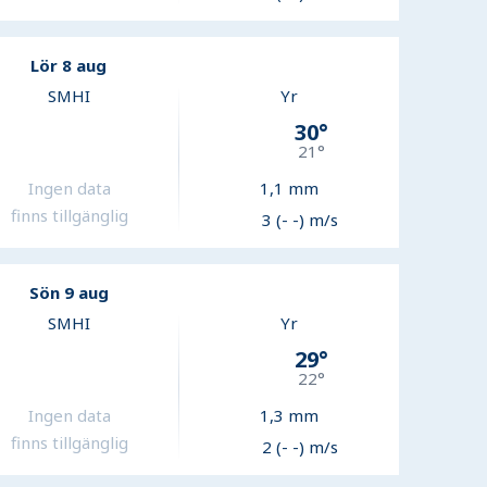
Lör 8 aug
SMHI
Yr
30
°
21
°
Ingen data
1,1
mm
finns tillgänglig
3 (- -) m/s
Sön 9 aug
SMHI
Yr
29
°
22
°
Ingen data
1,3
mm
finns tillgänglig
2 (- -) m/s