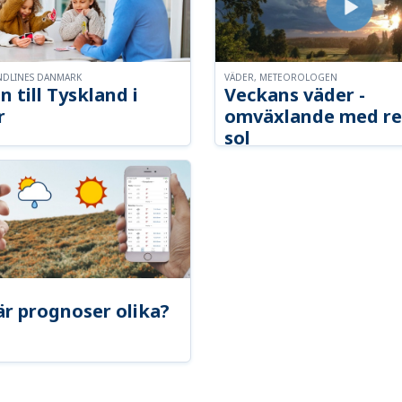
NDLINES DANMARK
VÄDER, METEOROLOGEN
n till Tyskland i
Veckans väder -
r
omväxlande med re
sol
är prognoser olika?