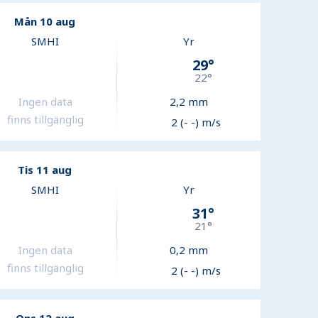
Mån 10 aug
SMHI
Yr
29
°
22
°
Ingen data
2,2
mm
finns tillgänglig
2 (- -) m/s
Tis 11 aug
SMHI
Yr
31
°
21
°
Ingen data
0,2
mm
finns tillgänglig
2 (- -) m/s