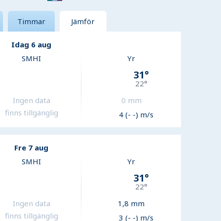
Timmar
Jämför
Idag 6 aug
SMHI
Yr
31
°
22
°
Ingen data
0
mm
finns tillgänglig
4 (- -) m/s
Fre 7 aug
SMHI
Yr
31
°
22
°
Ingen data
1,8
mm
finns tillgänglig
3 (- -) m/s