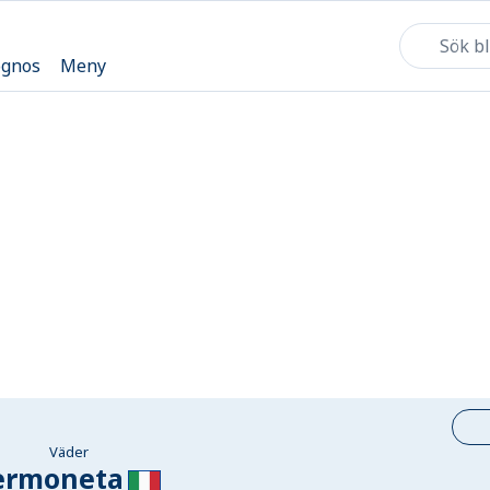
ognos
Meny
Väder
ermoneta