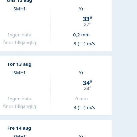
Ons 12 aug
SMHI
Yr
33
°
27
°
Ingen data
0,2
mm
finns tillgänglig
3 (- -) m/s
Tor 13 aug
SMHI
Yr
34
°
28
°
Ingen data
0
mm
finns tillgänglig
4 (- -) m/s
Fre 14 aug
SMHI
Yr