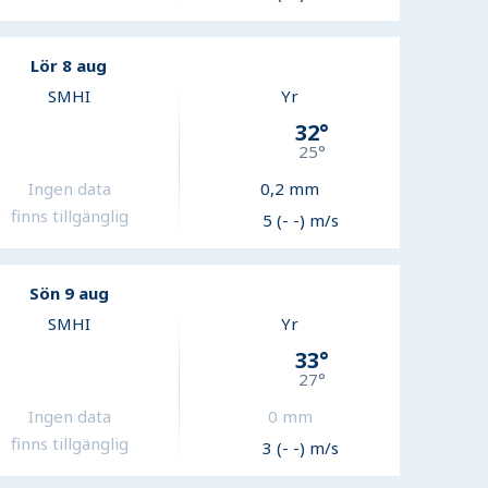
Lör 8 aug
SMHI
Yr
32
°
25
°
Ingen data
0,2
mm
finns tillgänglig
5 (- -) m/s
Sön 9 aug
SMHI
Yr
33
°
27
°
Ingen data
0
mm
finns tillgänglig
3 (- -) m/s