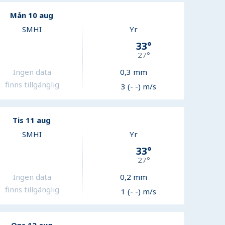
Mån 10 aug
SMHI
Yr
33
°
27
°
Ingen data
0,3
mm
finns tillgänglig
3 (- -) m/s
Tis 11 aug
SMHI
Yr
33
°
27
°
Ingen data
0,2
mm
finns tillgänglig
1 (- -) m/s