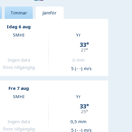
Timmar
Jämför
Idag 6 aug
SMHI
Yr
33
°
27
°
Ingen data
0
mm
finns tillgänglig
5 (- -) m/s
Fre 7 aug
SMHI
Yr
33
°
25
°
Ingen data
0,5
mm
finns tillgänglig
5 (- -) m/s