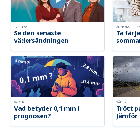
TV4 PLAY
ANNONS - SCA
Se den senaste
Ta färja
vädersändningen
somma
VÄDER
VÄDER
Vad betyder 0,1 mm i
Trött p
prognosen?
Jämför 