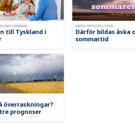
NDLINES DANMARK
VÄDER, METEOROLOGEN
n till Tyskland i
Därför bildas åska 
r
sommartid
å överraskningar?
tre prognoser