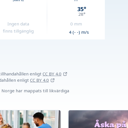
35
°
28
°
Ingen data
0
mm
finns tillgänglig
4 (- -) m/s
llhandahållen
enligt
CC BY 4.0
dahållen
enligt
CC BY 4.0
Norge har mappats till likvärdiga