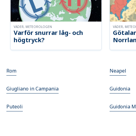
VÄDER, METEOROLOGEN
VÄDER, METE
Varför snurrar låg- och
Götalan
högtryck?
Norrla
Rom
Neapel
Giugliano in Campania
Guidonia
Puteoli
Guidonia M