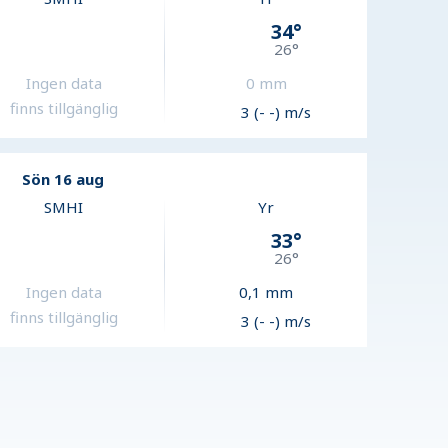
34
°
26
°
Ingen data
0
mm
finns tillgänglig
3 (- -) m/s
Sön 16 aug
SMHI
Yr
33
°
26
°
Ingen data
0,1
mm
finns tillgänglig
3 (- -) m/s