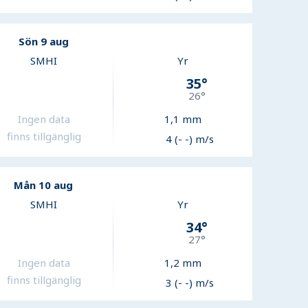
Sön 9 aug
SMHI
Yr
35
°
26
°
Ingen data
1,1
mm
finns tillgänglig
4 (- -) m/s
Mån 10 aug
SMHI
Yr
34
°
27
°
Ingen data
1,2
mm
finns tillgänglig
3 (- -) m/s