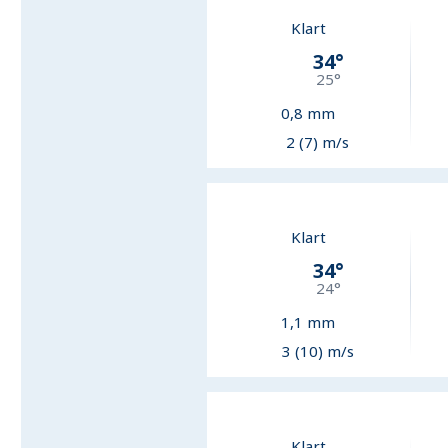
Klart
34
°
25
°
0,8
mm
2 (7) m/s
Klart
34
°
24
°
1,1
mm
3 (10) m/s
Klart