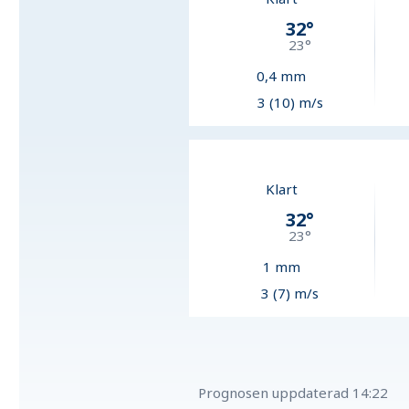
32
°
23
°
0,4
mm
3 (10) m/s
Klart
32
°
23
°
1
mm
3 (7) m/s
Prognosen uppdaterad
14:22