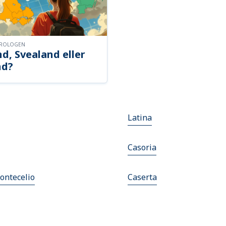
OROLOGEN
d, Svealand eller
nd?
Latina
Casoria
ontecelio
Caserta