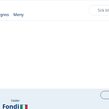
ognos
Meny
Väder
Fondi