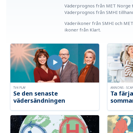
Väderprognos från MET Norge ti
Väderprognos från SMHI tillhan
Väderikoner från SMHI och MET 
ikoner från Klart.
TV4 PLAY
ANNONS - SCA
Se den senaste
Ta färja
vädersändningen
somma