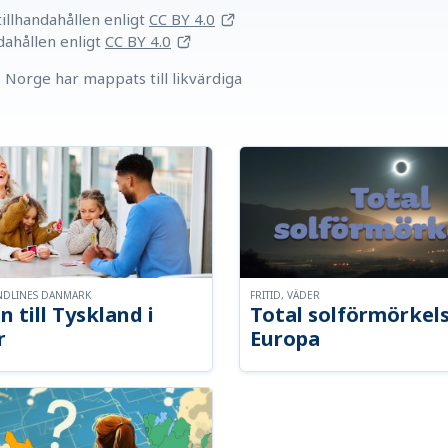
llhandahållen
enligt
CC BY 4.0
dahållen
enligt
CC BY 4.0
Norge har mappats till likvärdiga
NDLINES DANMARK
FRITID, VÄDER
n till Tyskland i
Total solförmörkel
r
Europa