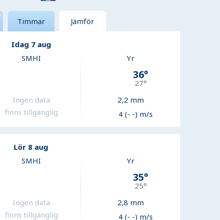
Timmar
Jämför
Idag 7 aug
SMHI
Yr
36
°
27
°
Ingen data
2,2
mm
finns tillgänglig
4 (- -) m/s
Lör 8 aug
SMHI
Yr
35
°
25
°
Ingen data
2,8
mm
finns tillgänglig
4 (- -) m/s