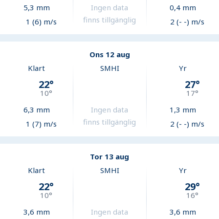
5,3
mm
Ingen data
0,4
mm
finns tillgänglig
1 (6) m/s
2 (- -) m/s
Ons 12 aug
Klart
SMHI
Yr
22
°
27
°
10
°
17
°
6,3
mm
Ingen data
1,3
mm
finns tillgänglig
1 (7) m/s
2 (- -) m/s
Tor 13 aug
Klart
SMHI
Yr
22
°
29
°
10
°
16
°
3,6
mm
Ingen data
3,6
mm