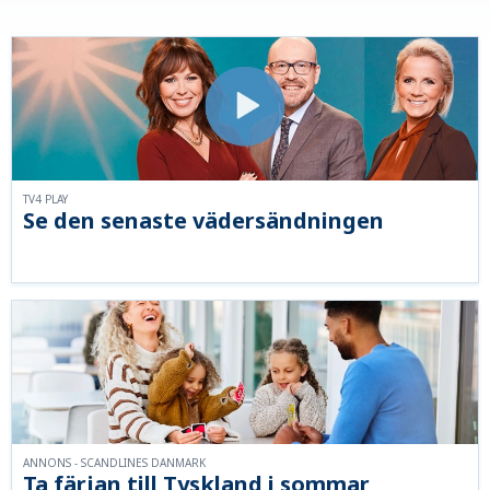
TV4 PLAY
Se den senaste vädersändningen
ANNONS - SCANDLINES DANMARK
Ta färjan till Tyskland i sommar