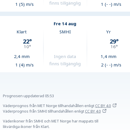
finns tillgänglig
1 (5) m/s
1 (- -) m/s
Fre 14 aug
Klart
SMHI
Yr
22
°
29
°
10
°
16
°
2,4
mm
Ingen data
1,4
mm
finns tillgänglig
1 (4) m/s
2 (- -) m/s
Prognosen uppdaterad
05:53
Väderprognos från MET Norge tillhandahållen
enligt
CC BY 4.0
Väderprognos från SMHI tillhandahållen
enligt
CC BY 4.0
Väderikoner från SMHI och MET Norge har mappats till
likvärdiga ikoner från Klart.