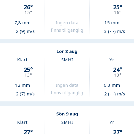
26
°
25
°
15
°
16
°
7,8
mm
Ingen data
15
mm
finns tillgänglig
2 (9) m/s
3 (- -) m/s
Lör 8 aug
Klart
SMHI
Yr
25
°
24
°
13
°
13
°
12
mm
Ingen data
6,3
mm
finns tillgänglig
2 (7) m/s
2 (- -) m/s
Sön 9 aug
Klart
SMHI
Yr
27
°
27
°