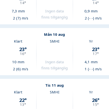
14
°
14
°
7,3
mm
Ingen data
0,9
mm
finns tillgänglig
2 (7) m/s
2 (- -) m/s
Mån 10 aug
Klart
SMHI
Yr
23
°
23
°
16
°
17
°
10
mm
Ingen data
4,1
mm
finns tillgänglig
2 (6) m/s
1 (- -) m/s
Tis 11 aug
Klart
SMHI
Yr
22
°
26
°
13
°
15
°