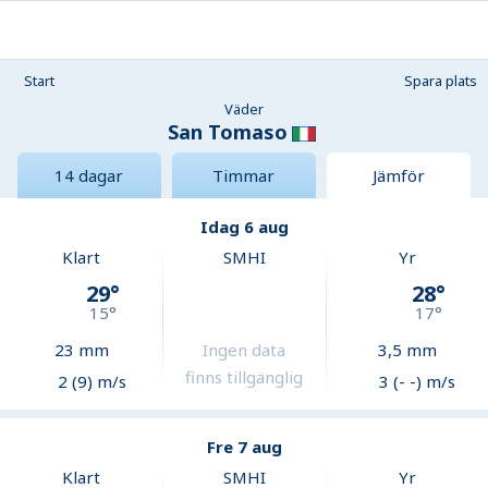
Start
Spara plats
Väder
San Tomaso
14 dagar
Timmar
Jämför
Idag 6 aug
Klart
SMHI
Yr
29
°
28
°
15
°
17
°
23
mm
Ingen data
3,5
mm
finns tillgänglig
2 (9) m/s
3 (- -) m/s
Fre 7 aug
Klart
SMHI
Yr