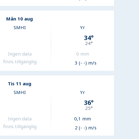
Mån 10 aug
SMHI
Yr
34
°
24
°
Ingen data
0
mm
finns tillgänglig
3 (- -) m/s
Tis 11 aug
SMHI
Yr
36
°
25
°
Ingen data
0,1
mm
finns tillgänglig
2 (- -) m/s