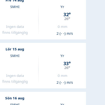
Fre 14 aug
SMHI
Yr
32
°
26
°
Ingen data
0
mm
finns tillgänglig
2 (- -) m/s
Lör 15 aug
SMHI
Yr
33
°
26
°
Ingen data
0
mm
finns tillgänglig
2 (- -) m/s
Sön 16 aug
SMHI
Yr