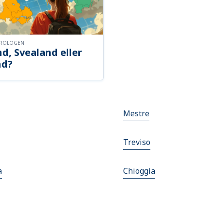
OROLOGEN
d, Svealand eller
nd?
Mestre
Treviso
a
Chioggia