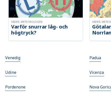
VÄDER, METEOROLOGEN
VÄDER, METE
Varför snurrar låg- och
Götalan
högtryck?
Norrla
Venedig
Padua
Udine
Vicenza
Pordenone
Nova Goric