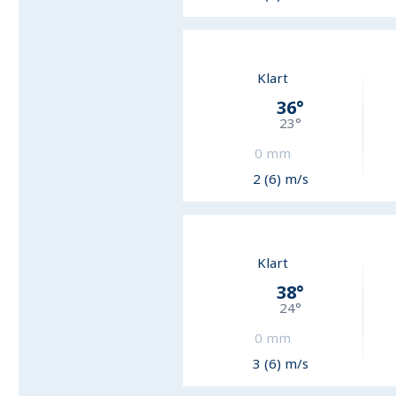
Klart
36
°
23
°
0
mm
2 (6) m/s
Klart
38
°
24
°
0
mm
3 (6) m/s