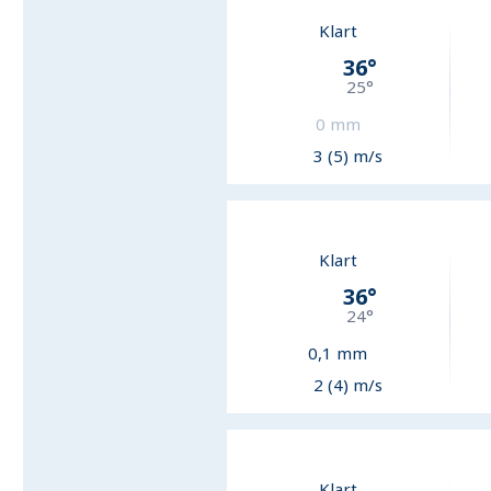
Klart
36
°
25
°
0
mm
3 (5) m/s
Klart
36
°
24
°
0,1
mm
2 (4) m/s
Klart