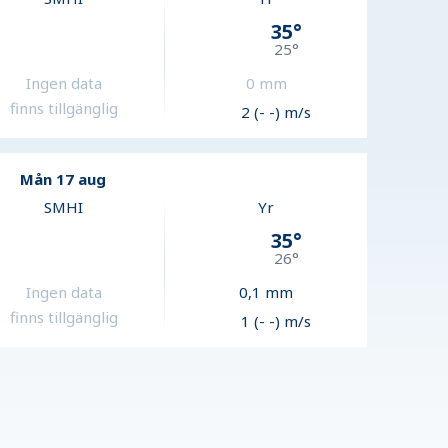
35
°
25
°
Ingen data
0
mm
finns tillgänglig
2 (- -) m/s
Mån 17 aug
SMHI
Yr
35
°
26
°
Ingen data
0,1
mm
finns tillgänglig
1 (- -) m/s