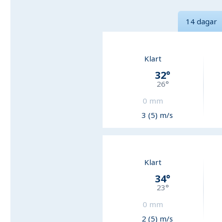
14 dagar
Klart
32
°
26
°
0
mm
3 (5) m/s
Klart
34
°
23
°
0
mm
2 (5) m/s