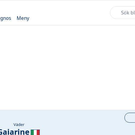
ognos
Meny
Väder
Gaiarine