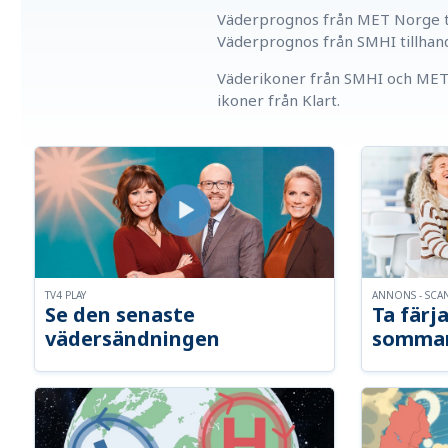
Väderprognos från MET Norge ti
Väderprognos från SMHI tillhan
Väderikoner från SMHI och MET 
ikoner från Klart.
TV4 PLAY
ANNONS - SCA
Se den senaste
Ta färja
vädersändningen
somma