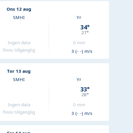
Ons 12 aug
SMHI
Yr
34
°
27
°
Ingen data
0
mm
finns tillgänglig
3 (- -) m/s
Tor 13 aug
SMHI
Yr
33
°
28
°
Ingen data
0
mm
finns tillgänglig
3 (- -) m/s