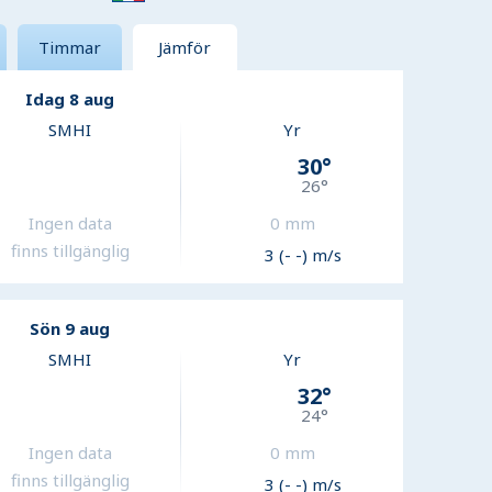
Timmar
Jämför
Idag 8 aug
SMHI
Yr
30
°
26
°
Ingen data
0
mm
finns tillgänglig
3 (- -) m/s
Sön 9 aug
SMHI
Yr
32
°
24
°
Ingen data
0
mm
finns tillgänglig
3 (- -) m/s