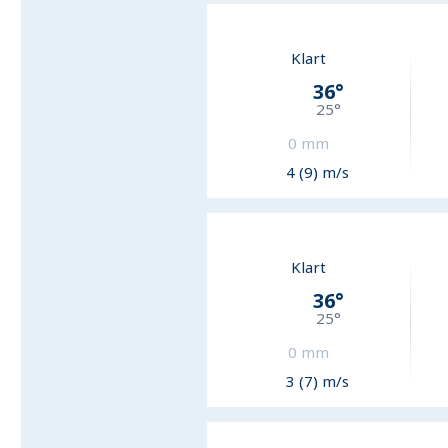
Klart
36
°
25
°
0
mm
4 (9) m/s
Klart
36
°
25
°
0
mm
3 (7) m/s