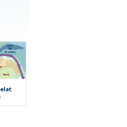
elat
a