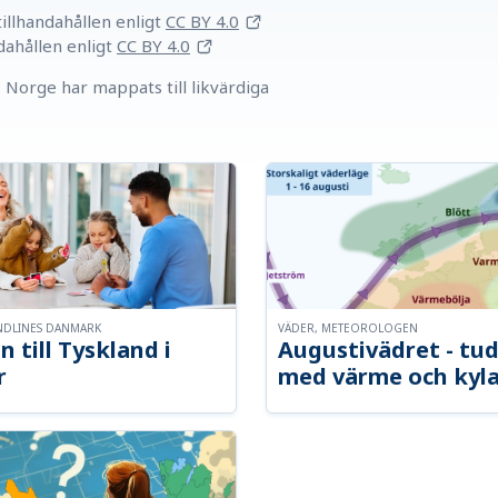
llhandahållen
enligt
CC BY 4.0
dahållen
enligt
CC BY 4.0
Norge har mappats till likvärdiga
NDLINES DANMARK
VÄDER, METEOROLOGEN
n till Tyskland i
Augustivädret - tud
r
med värme och kyl