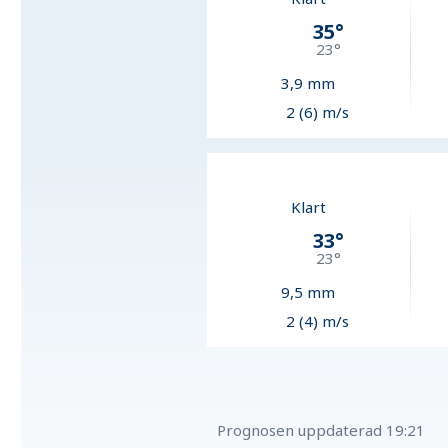
35
°
23
°
3,9
mm
2 (6) m/s
Klart
33
°
23
°
9,5
mm
2 (4) m/s
Prognosen uppdaterad
19:21