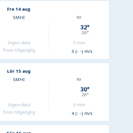
Fre 14 aug
SMHI
Yr
32
°
26
°
Ingen data
0
mm
finns tillgänglig
3 (- -) m/s
Lör 15 aug
SMHI
Yr
30
°
26
°
Ingen data
0
mm
finns tillgänglig
4 (- -) m/s