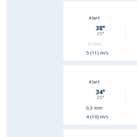
Klart
38
°
25
°
0
mm
5 (11) m/s
Klart
34
°
25
°
0,3
mm
4 (10) m/s