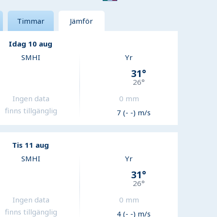
Timmar
Jämför
Idag 10 aug
SMHI
Yr
31
°
26
°
Ingen data
0
mm
finns tillgänglig
7 (- -) m/s
Tis 11 aug
SMHI
Yr
31
°
26
°
Ingen data
0
mm
finns tillgänglig
4 (- -) m/s