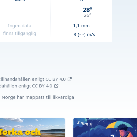
28
°
26
°
Ingen data
1,1
mm
finns tillgänglig
3 (- -) m/s
llhandahållen
enligt
CC BY 4.0
dahållen
enligt
CC BY 4.0
Norge har mappats till likvärdiga