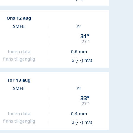
Ons 12 aug
SMHI
Yr
31
°
27
°
Ingen data
0,6
mm
finns tillgänglig
5 (- -) m/s
Tor 13 aug
SMHI
Yr
33
°
27
°
Ingen data
0,4
mm
finns tillgänglig
2 (- -) m/s