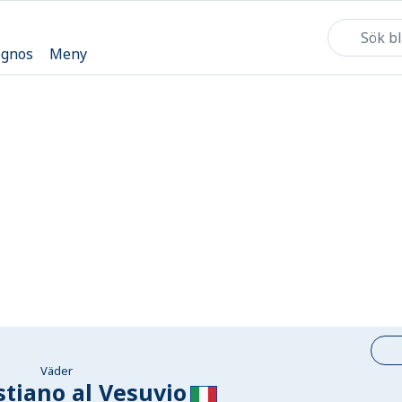
ognos
Meny
Väder
tiano al Vesuvio