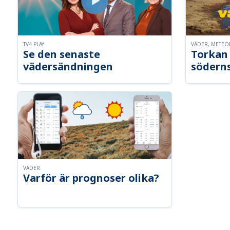
TV4 PLAY
VÄDER, METE
Se den senaste
Torkan 
vädersändningen
södern
VÄDER
Varför är prognoser olika?