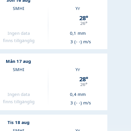
Sön 16 aug
SMHI
Yr
28
°
26
°
Ingen data
0,1
mm
finns tillgänglig
3 (- -) m/s
Mån 17 aug
SMHI
Yr
28
°
26
°
Ingen data
0,4
mm
finns tillgänglig
3 (- -) m/s
Tis 18 aug
SMHI
Yr