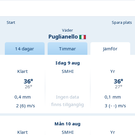
Start
Spara plats
Väder
Puglianello
14 dagar
Timmar
Jämför
Idag 9 aug
Klart
SMHI
Yr
36
°
36
°
26
°
27
°
0,4
mm
Ingen data
0,1
mm
finns tillgänglig
2 (6) m/s
3 (- -) m/s
Mån 10 aug
Klart
SMHI
Yr