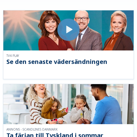
TV4 PLAY
Se den senaste vädersändningen
ANNONS - SCANDLINES DANMARK
Ta färjan till Tyskland i sommar