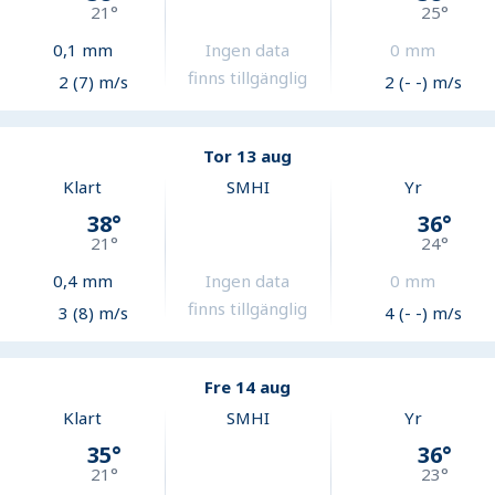
21
°
25
°
0,1
mm
Ingen data
0
mm
finns tillgänglig
2 (7) m/s
2 (- -) m/s
Tor 13 aug
Klart
SMHI
Yr
38
°
36
°
21
°
24
°
0,4
mm
Ingen data
0
mm
finns tillgänglig
3 (8) m/s
4 (- -) m/s
Fre 14 aug
Klart
SMHI
Yr
35
°
36
°
21
°
23
°