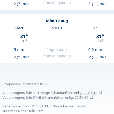
finns tillgänglig
2 (7) m/s
3 (- -) m/s
Mån 17 aug
Klart
SMHI
Yr
31
°
31
°
20
°
24
°
5
mm
Ingen data
0,2
mm
finns tillgänglig
2 (5) m/s
2 (- -) m/s
Prognosen uppdaterad
10:37
Väderprognos från MET Norge tillhandahållen
enligt
CC BY 4.0
Väderprognos från SMHI tillhandahållen
enligt
CC BY 4.0
Väderikoner från SMHI och MET Norge har mappats till
likvärdiga ikoner från Klart.