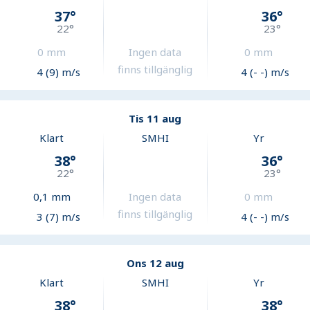
37
°
36
°
22
°
23
°
0
mm
Ingen data
0
mm
finns tillgänglig
4 (9) m/s
4 (- -) m/s
Tis 11 aug
Klart
SMHI
Yr
38
°
36
°
22
°
23
°
0,1
mm
Ingen data
0
mm
finns tillgänglig
3 (7) m/s
4 (- -) m/s
Ons 12 aug
Klart
SMHI
Yr
38
°
38
°