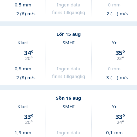
0,5
mm
Ingen data
0
mm
finns tillgänglig
2 (6) m/s
2 (- -) m/s
Lör 15 aug
Klart
SMHI
Yr
34
°
35
°
20
°
23
°
0,8
mm
Ingen data
0
mm
finns tillgänglig
2 (8) m/s
3 (- -) m/s
Sön 16 aug
Klart
SMHI
Yr
33
°
33
°
20
°
24
°
1,9
mm
Ingen data
0,1
mm